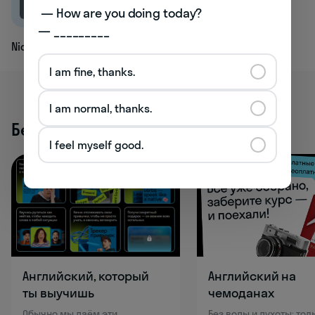
2.9K
 — How are you doing today? 

— _________
Nice
I am fine, thanks.
I am normal, thanks.
Бесплатные активности
I feel myself good.
Английский, который
Английский на
ты выучишь
чемоданах
Обычно мы даём эти
Без воды и духоты: тол