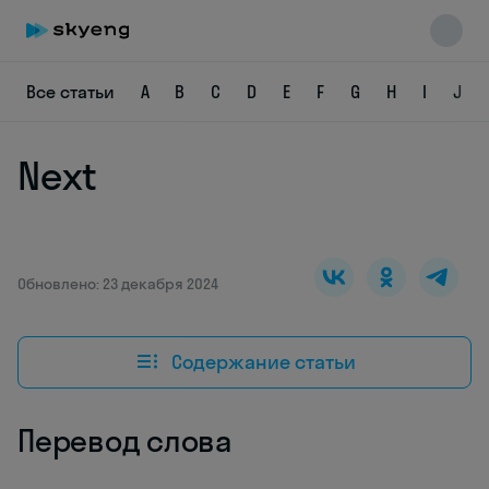
Все статьи
A
B
C
D
E
F
G
H
I
J
Next
Skyeng Chat
online
Обновлено: 23 декабря 2024
Содержание статьи
Перевод слова