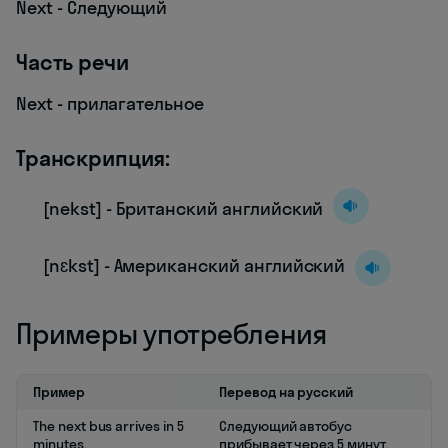
Next - Следующий
Часть речи
Next - прилагательное
Транскрипция:
[nekst] - Британский английский
[nɛkst] - Американский английский
Примеры употребления
Пример
Перевод на русский
The next bus arrives in 5
Следующий автобус
minutes.
прибывает через 5 минут.