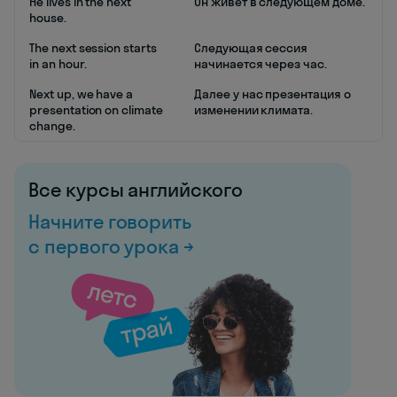
He lives in the next
Он живет в следующем доме.
house.
The next session starts
Следующая сессия
in an hour.
начинается через час.
Next up, we have a
Далее у нас презентация о
presentation on climate
изменении климата.
change.
Все курсы английского
Начните говорить
с первого урока →