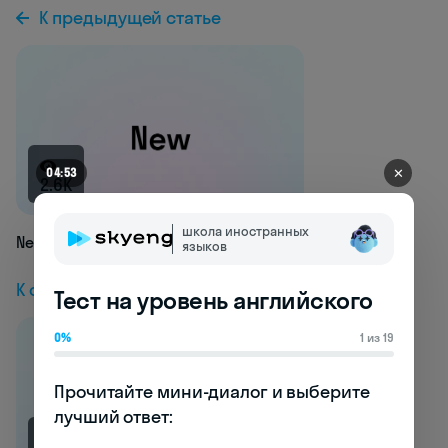
К предыдущей статье
✕
04:48
2.6K
школа иностранных
New
языков
К следующей статье
Тест на уровень английского
0%
1 из 19
Прочитайте мини-диалог и выберите 
лучший ответ:
