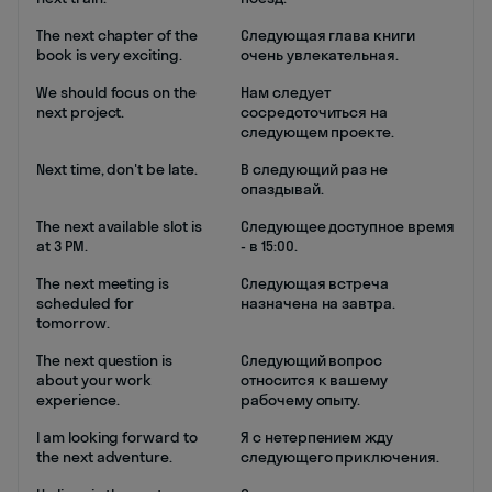
The next chapter of the
Следующая глава книги
book is very exciting.
очень увлекательная.
We should focus on the
Нам следует
next project.
сосредоточиться на
следующем проекте.
Next time, don't be late.
В следующий раз не
опаздывай.
The next available slot is
Следующее доступное время
at 3 PM.
- в 15:00.
The next meeting is
Следующая встреча
scheduled for
назначена на завтра.
tomorrow.
The next question is
Следующий вопрос
about your work
относится к вашему
experience.
рабочему опыту.
I am looking forward to
Я с нетерпением жду
the next adventure.
следующего приключения.