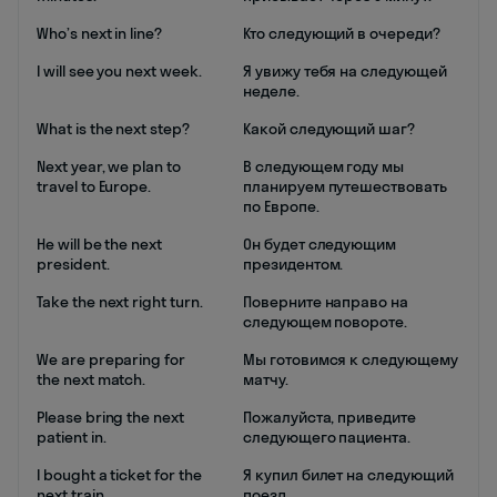
Who’s next in line?
Кто следующий в очереди?
I will see you next week.
Я увижу тебя на следующей
неделе.
What is the next step?
Какой следующий шаг?
Next year, we plan to
В следующем году мы
travel to Europe.
планируем путешествовать
по Европе.
He will be the next
Он будет следующим
president.
президентом.
Take the next right turn.
Поверните направо на
следующем повороте.
We are preparing for
Мы готовимся к следующему
the next match.
матчу.
Please bring the next
Пожалуйста, приведите
patient in.
следующего пациента.
I bought a ticket for the
Я купил билет на следующий
next train.
поезд.