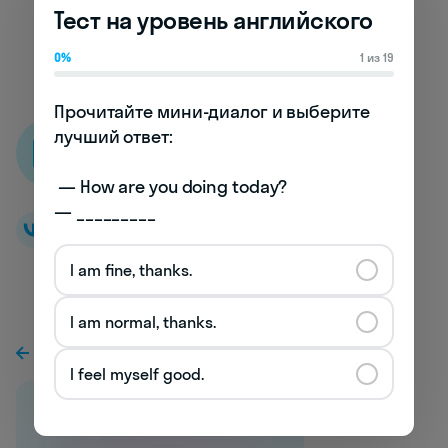
применять научные методы
Тест на уровень английского
Misapply safety protocols - неправильно
0%
1 из 19
применять протоколы безопасности
Прочитайте мини-диалог и выберите 
лучший ответ:

Skyeng словарь
 — How are you doing today? 

— _________
I am fine, thanks.
I am normal, thanks.
К предыдущей статье
I feel myself good.