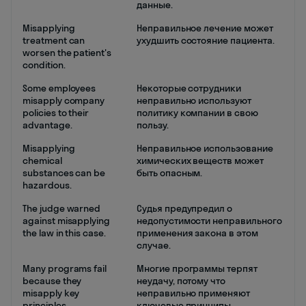
данные.
Misapplying
Неправильное лечение может
treatment can
ухудшить состояние пациента.
worsen the patient's
condition.
Some employees
Некоторые сотрудники
misapply company
неправильно используют
policies to their
политику компании в свою
advantage.
пользу.
Misapplying
Неправильное использование
chemical
химических веществ может
substances can be
быть опасным.
hazardous.
The judge warned
Судья предупредил о
against misapplying
недопустимости неправильного
the law in this case.
применения закона в этом
случае.
Many programs fail
Многие программы терпят
because they
неудачу, потому что
misapply key
неправильно применяют
principles.
ключевые принципы.