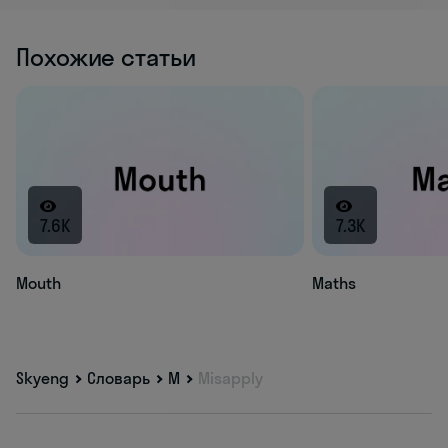
Похожие статьи
7.6K
7.3K
Mouth
Maths
Skyeng
Словарь
M
Misapply