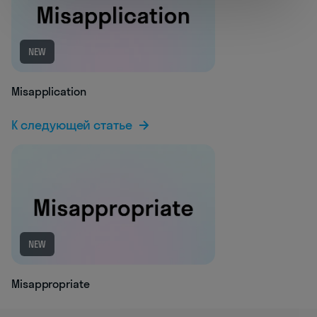
NEW
Misapplication
К следующей статье
NEW
Misappropriate