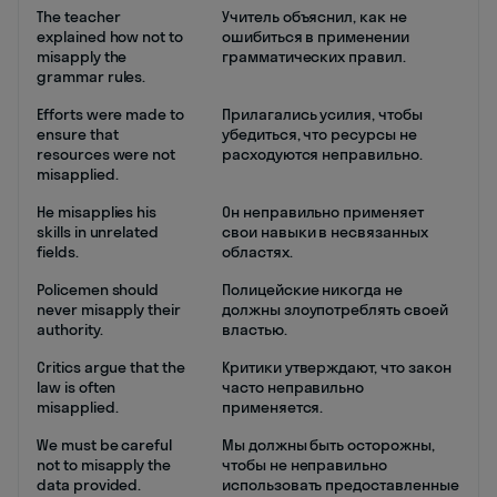
The teacher
Учитель объяснил, как не
explained how not to
ошибиться в применении
misapply the
грамматических правил.
grammar rules.
Efforts were made to
Прилагались усилия, чтобы
ensure that
убедиться, что ресурсы не
resources were not
расходуются неправильно.
misapplied.
He misapplies his
Он неправильно применяет
skills in unrelated
свои навыки в несвязанных
fields.
областях.
Policemen should
Полицейские никогда не
never misapply their
должны злоупотреблять своей
authority.
властью.
Critics argue that the
Критики утверждают, что закон
law is often
часто неправильно
misapplied.
применяется.
We must be careful
Мы должны быть осторожны,
not to misapply the
чтобы не неправильно
data provided.
использовать предоставленные