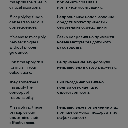
misapply the rules in
применять правила в
critical situations.
критических ситуациях.
Misapplying funds
Неправильное использование
can lead to serious
средств может привести к
consequences.
серьезным последствиям.
It’s easy to misapply
Легко неправильно применять
new techniques
новые методы без должного
without proper
руководства.
guidance.
Don’t misapply this
Не применяйте эту формулу
formula in your
неправильно в своих расчетах.
calculations.
They sometimes
Они иногда неправильно
misapply the
понимают концепцию
concept of
ответственности.
responsibility.
Misapplying these
Неправильное применение этих
principles can
принципов может подорвать их
undermine their
эффективность.
effectiveness.