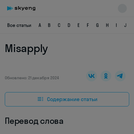
Все статьи
A
B
C
D
E
F
G
H
I
J
Misapply
Skyeng Chat
online
Обновлено: 21 декабря 2024
Содержание статьи
Перевод слова