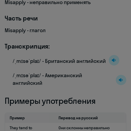
Misapply - неправильно применять
Часть речи
Misapply - глагол
Транскрипция:
/ˌmɪsəˈplaɪ/ - Британский английский
/ˌmɪsəˈplaɪ/ - Американский
английский
Примеры употребления
Пример
Перевод на русский
They tend to
Они склонны неправильно