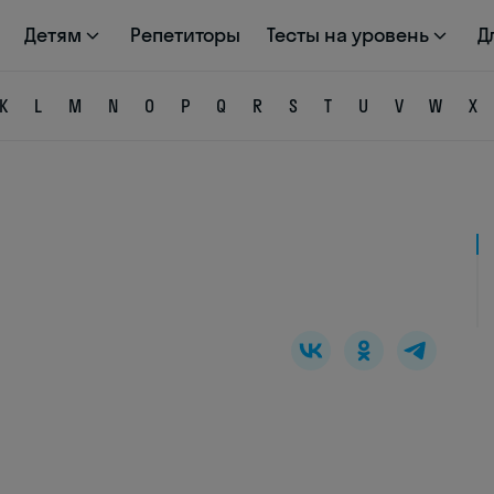
Детям
Репетиторы
Тесты на уровень
Д
K
L
M
N
O
P
Q
R
S
T
U
V
W
X