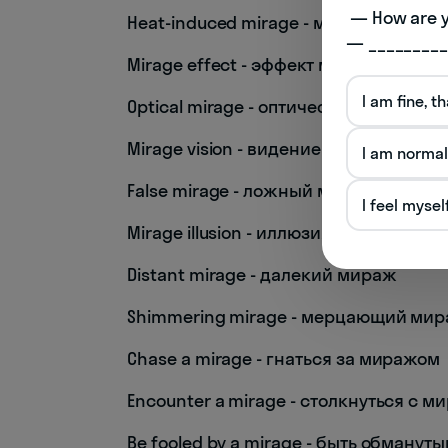
 — How are you doing today? 

Heat-induced mirage - мираж, вызва
— _________
Mirage effect - эффект миража
I am fine, t
Optical mirage - оптический мираж
Mirage vision - видение миража
I am normal
False mirage - ложный мираж
I feel mysel
Mirage illusion - иллюзия миража
Distant mirage - далекий мираж
Shimmering mirage - мерцающий ми
Chase a mirage - гнаться за миражом
Encounter a mirage - столкнуться с 
Be fooled by a mirage - быть обману