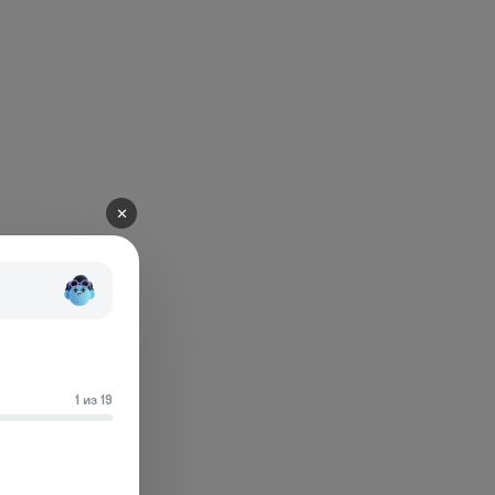
✕
1 из 19