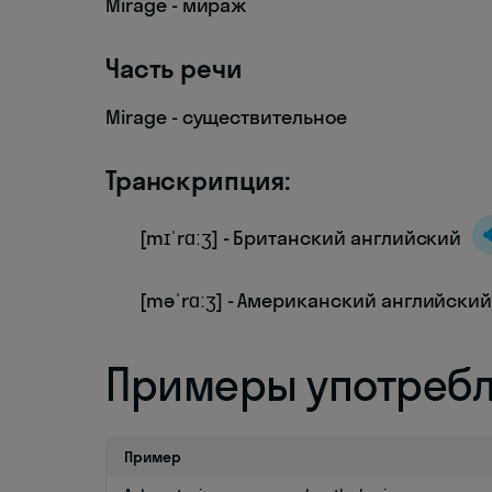
Mirage - мираж
Часть речи
Mirage - существительное
Транскрипция:
[mɪˈrɑːʒ] - Британский английский
[məˈrɑːʒ] - Американский английски
Примеры употреб
Пример