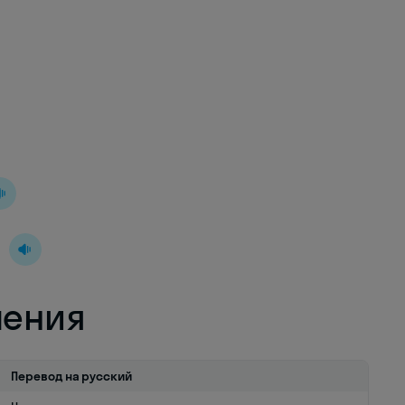
й
ления
Перевод на русский