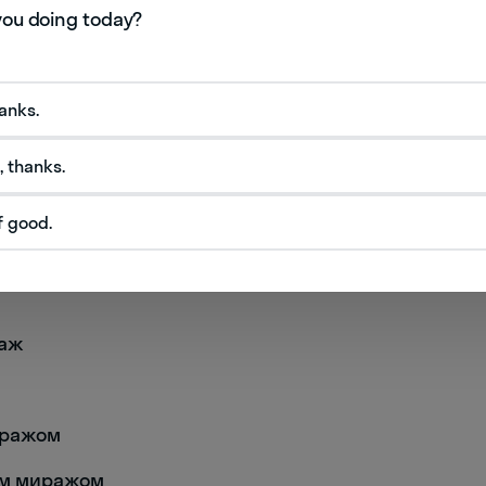
нный жарой
hanks.
, thanks.
f good.
раж
миражом
тым миражом