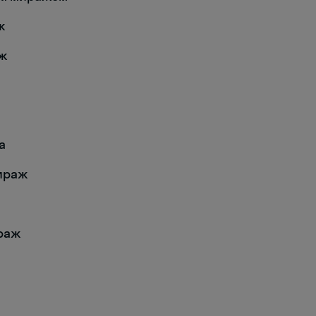
ж
аж
а
мираж
ираж