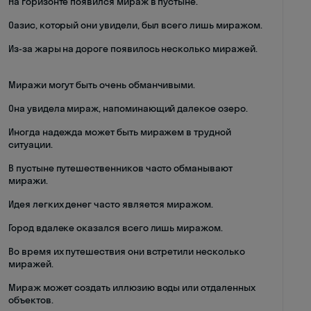
На горизонте появился мираж в пустыне.
Оазис, который они увидели, был всего лишь миражом.
Из-за жары на дороге появилось несколько миражей.
Миражи могут быть очень обманчивыми.
Она увидела мираж, напоминающий далекое озеро.
Иногда надежда может быть миражем в трудной
ситуации.
В пустыне путешественников часто обманывают
миражи.
Идея легких денег часто является миражом.
Город вдалеке оказался всего лишь миражом.
Во время их путешествия они встретили несколько
миражей.
Мираж может создать иллюзию воды или отдаленных
объектов.