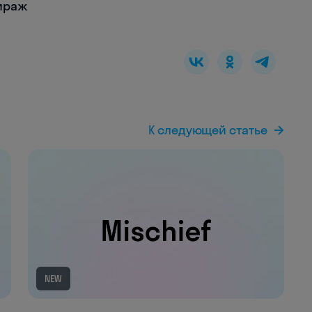
мираж
К следующей статье
NEW