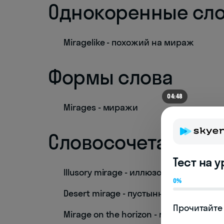
Однокоренные сл
Miragelike - похожий на мираж
Формы слова
04:48
Mirages - миражи
Словосочетания
Тест на 
Illusory mirage - иллюзорный мираж
0%
Desert mirage - пустынный мираж
Прочитайте 
Mirage on the horizon - мираж на гор