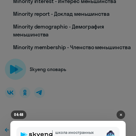
Minority interest - Интерес меньшинства
Minority report - Доклад меньшинства
Minority demographic - Демография
меньшинства
Minority membership - Членство меньшинства
Skyeng словарь
✕
04:45
К предыдущей статье
школа иностранных