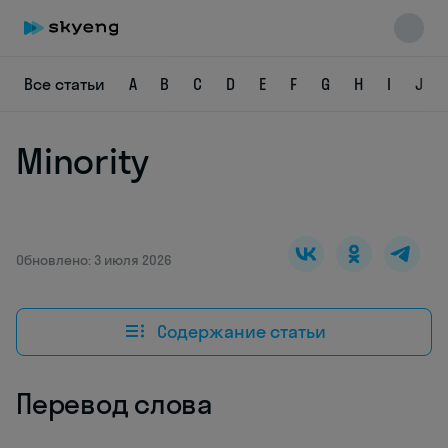
Все статьи
A
B
C
D
E
F
G
H
I
J
Minority
Skyeng Chat
online
Обновлено: 3 июля 2026
Содержание статьи
Перевод слова