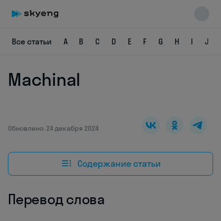
Все статьи
A
B
C
D
E
F
G
H
I
J
Machinal
Skyeng Chat
online
Обновлено: 24 декабря 2024
Содержание статьи
Перевод слова