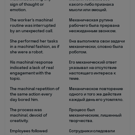
sign of thought or
какого-либо признака
emotion.
мысли или эмоций.
The worker's machinal
Механическая рутина
routine was interrupted
рабочего была прервана
by an unexpected call.
неожиданным звонком.
She performed her tasks
Она выполняла свои задачи
in a machinal fashion, as if
механически, словно была
she were a robot.
роботом.
His machinal response
Его механический ответ
indicated a lack of real
указывал на отсутствие
engagement with the
настоящего интереса к
topic.
теме.
The machinal repetition of
Механическое повторение
the same action every
одного и того же действия
day bored him.
каждый день его утомляло.
The process was
Процесс был
machinal, devoid of
механическим, лишенный
creativity.
творчества.
Employees followed
Сотрудники следовали