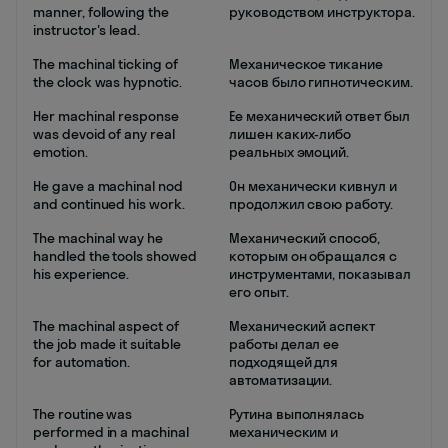
manner, following the
руководством инструктора.
instructor's lead.
The machinal ticking of
Механическое тикание
the clock was hypnotic.
часов было гипнотическим.
Her machinal response
Ее механический ответ был
was devoid of any real
лишен каких-либо
emotion.
реальных эмоций.
He gave a machinal nod
Он механически кивнул и
and continued his work.
продолжил свою работу.
The machinal way he
Механический способ,
handled the tools showed
которым он обращался с
his experience.
инструментами, показывал
его опыт.
The machinal aspect of
Механический аспект
the job made it suitable
работы делал ее
for automation.
подходящей для
автоматизации.
The routine was
Рутина выполнялась
performed in a machinal
механическим и