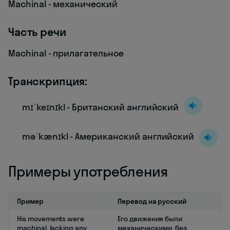
Machinal - механический
Часть речи
Machinal - прилагательное
Транскрипция:
mɪˈkeɪnɪkl - Британский английский
məˈkænɪkl - Американский английский
Примеры употребления
Пример
Перевод на русский
His movements were
Его движения были
machinal, lacking any
механическими, без