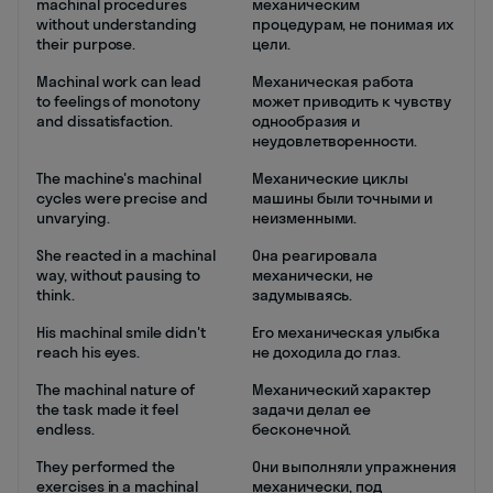
machinal procedures
механическим
without understanding
процедурам, не понимая их
their purpose.
цели.
Machinal work can lead
Механическая работа
to feelings of monotony
может приводить к чувству
and dissatisfaction.
однообразия и
неудовлетворенности.
The machine's machinal
Механические циклы
cycles were precise and
машины были точными и
unvarying.
неизменными.
She reacted in a machinal
Она реагировала
way, without pausing to
механически, не
think.
задумываясь.
His machinal smile didn't
Его механическая улыбка
reach his eyes.
не доходила до глаз.
The machinal nature of
Механический характер
the task made it feel
задачи делал ее
endless.
бесконечной.
They performed the
Они выполняли упражнения
exercises in a machinal
механически, под