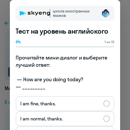
школа иностранных
языков
К предыдущей статье
Тест на уровень английского
0%
1 из 19
Прочитайте мини-диалог и выберите 
лучший ответ:

NEW
 — How are you doing today? 

— _________
Machinable
К следующей статье
I am fine, thanks.
I am normal, thanks.