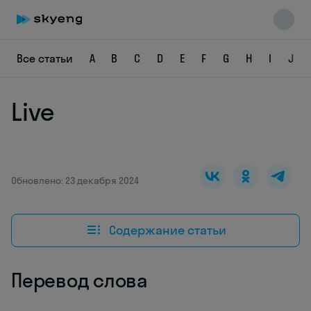
Все статьи
A
B
C
D
E
F
G
H
I
J
Live
Skyeng Chat
online
Обновлено: 23 декабря 2024
Содержание статьи
Перевод слова