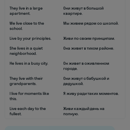
They live in a large
Они живут в большой
apartment.
квартире.
We live close to the
Мы живем рядом со школой.
school.
Live by your principles.
Живи по своим принципам.
She lives in a quiet
Она живет в тихом районе.
neighborhood.
He lives in a busy city.
Он живет в оживленном
городе.
They live with their
Они живут с бабушкой и
grandparents.
дедушкой.
I live for moments like
Я живу ради таких моментов.
this.
Live each day to the
Живи каждый день на
fullest.
полную.