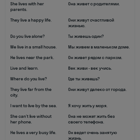
She lives with her
Она живет с родителями.
parents.
They live a happy life.
Они живут счастливой
жизнью.
Do you live alone?
Ты живешь один?
We live in a small house.
Мы живем в маленьком доме.
He lives near the park.
Он живет рядом с парком.
Live and learn.
Век живи - век учись.
Where do you live?
Где ты живешь?
They live far from the
Они живут далеко от города.
city.
I want to live by the sea.
Я хочу жить у моря.
She can’t live without
Она не может жить без
her phone.
своего телефона.
He lives a very busy life.
Он ведет очень занятую
жизнь.