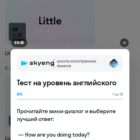
2.3K
✕
04:45
Little
школа иностранных
языков
К следующей статье
Тест на уровень английского
0%
1 из 19
Прочитайте мини-диалог и выберите 
лучший ответ:

NEW
 — How are you doing today? 

Living