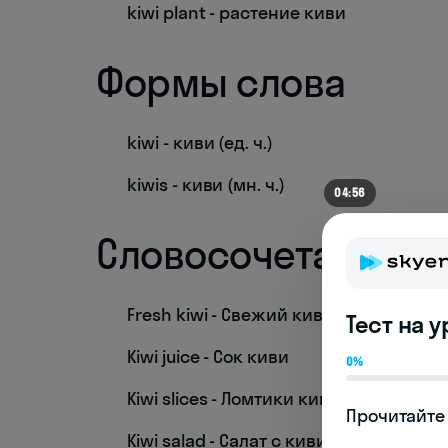
kiwi plant - растение киви
Формы слова
kiwi - киви (ед. ч.)
kiwis - киви (мн. ч.)
04:56
Словосочетания
Fresh kiwi - Свежий киви
Тест на 
Kiwi juice - Сок киви
0%
Kiwi slices - Ломтики киви
Прочитайте 
Kiwi salad - Салат с киви