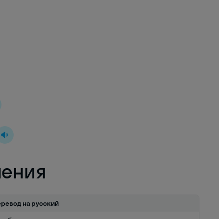
ления
еревод на русский