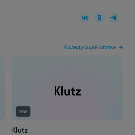
К следующей статье
NEW
Klutz