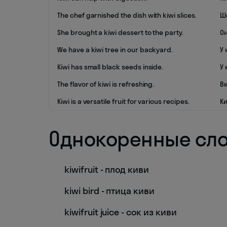
The chef garnished the dish with kiwi slices.
Ш
She brought a kiwi dessert to the party.
О
We have a kiwi tree in our backyard.
У 
Kiwi has small black seeds inside.
У
The flavor of kiwi is refreshing.
В
Kiwi is a versatile fruit for various recipes.
К
Однокоренные сл
kiwifruit - плод киви
kiwi bird - птица киви
kiwifruit juice - сок из киви