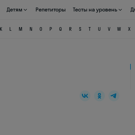
Детям
Репетиторы
Тесты на уровень
Д
K
L
M
N
O
P
Q
R
S
T
U
V
W
X