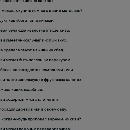
люблю есть киви на завтрак.
ы можешь купить немного киви в магазине?
рукт киви богат витаминами.
овая Зеландия известна птицей киви.
иви имеет уникальный кислый вкус.
а сделала смузи из киви на обед.
иви может быть полезным перекусом.
ебенок наслаждается ломтиками киви.
иви часто используют в фруктовых салатах.
ожица киви съедобная.
иви содержит много клетчатки.
посадил дерево киви в своем саду.
ы когда-нибудь пробовал варенье из киви?
иви может помочь с перевариванием.