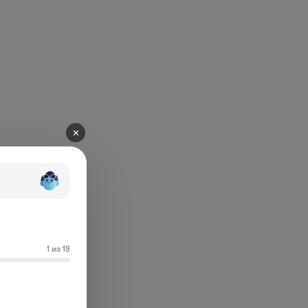
✕
1 из 19