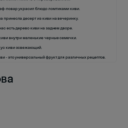
еф-повар украсил блюдо ломтиками киви.
на принесла десерт из киви на вечеринку.
нас есть дерево киви на заднем дворе.
 киви внутри маленькие черные семечки.
кус киви освежающий.
иви - это универсальный фрукт для различных рецептов.
ова