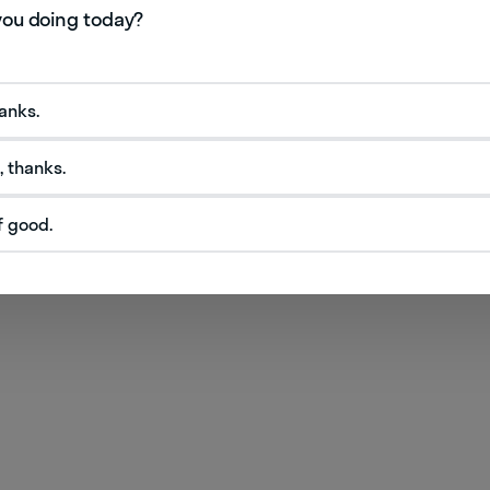
hanks.
, thanks.
f good.