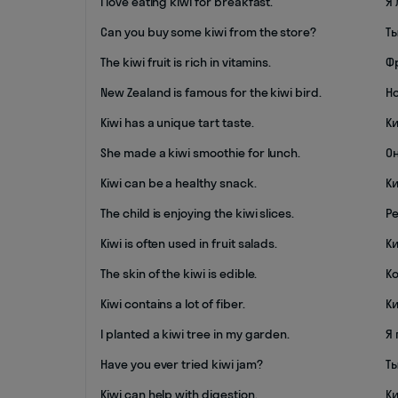
I love eating kiwi for breakfast.
Я 
Can you buy some kiwi from the store?
Т
The kiwi fruit is rich in vitamins.
Ф
New Zealand is famous for the kiwi bird.
Н
Kiwi has a unique tart taste.
К
She made a kiwi smoothie for lunch.
Он
Kiwi can be a healthy snack.
К
The child is enjoying the kiwi slices.
Р
Kiwi is often used in fruit salads.
К
The skin of the kiwi is edible.
К
Kiwi contains a lot of fiber.
К
I planted a kiwi tree in my garden.
Я 
Have you ever tried kiwi jam?
Т
Kiwi can help with digestion.
К