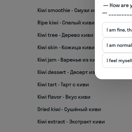
 — How are you doing today? 

Kiwi smoothie - Смузи из киви
— _________
Ripe kiwi - Спелый киви
I am fine, t
Kiwi tree - Дерево киви
I am normal
Kiwi skin - Кожица киви
Kiwi jam - Варенье из киви
I feel mysel
Kiwi dessert - Десерт из киви
Kiwi tart - Тарт с киви
Kiwi flavor - Вкус киви
Dried kiwi - Сушёный киви
Kiwi extract - Экстракт киви