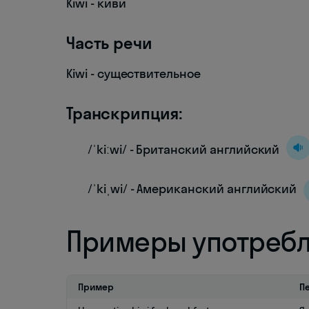
Kiwi - киви
Часть речи
Kiwi - существительное
Транскрипция:
/ˈkiːwi/ - Британский английский
/ˈkiˌwi/ - Американский английский
Примеры употреб
Пример
П