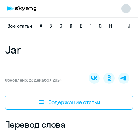
Все статьи
A
B
C
D
E
F
G
H
I
J
Jar
Skyeng Chat
online
Обновлено: 23 декабря 2024
Содержание статьи
Перевод слова