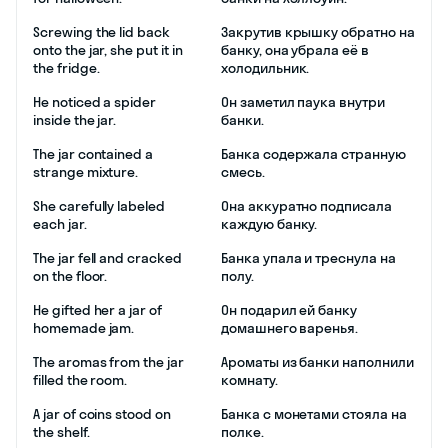
Screwing the lid back
Закрутив крышку обратно на
onto the jar, she put it in
банку, она убрала её в
the fridge.
холодильник.
He noticed a spider
Он заметил паука внутри
inside the jar.
банки.
The jar contained a
Банка содержала странную
strange mixture.
смесь.
She carefully labeled
Она аккуратно подписала
each jar.
каждую банку.
The jar fell and cracked
Банка упала и треснула на
on the floor.
полу.
He gifted her a jar of
Он подарил ей банку
homemade jam.
домашнего варенья.
The aromas from the jar
Ароматы из банки наполнили
filled the room.
комнату.
A jar of coins stood on
Банка с монетами стояла на
the shelf.
полке.