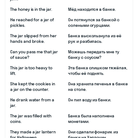
The honey is in the jar.
Мёд находится в банке.
He reached for a jar of
Он потянулся за банкой с
pickles.
солеными огурцами.
The jar slipped from her
Банка выскользнула из её
hands and broke.
рук и разбилась.
Can you pass me that jar
Можешь передать мне ту
of sauce?
банку с соусом?
This jar is too heavy to
Эта банка слишком тяжёлая,
lift.
чтобы её поднять.
She kept the cookies in
Она хранила печенья в банке
a jar on the counter.
на столе.
He drank water from a
Он пил воду из банки.
jar.
The jar was filled with
Банка была наполнена
coins.
монетами.
They made a jar lantern
Они сделали фонарик из
for Halloween.
банки на Хэллоуин.