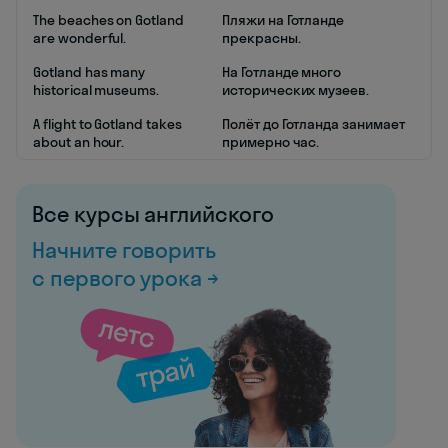
The beaches on Gotland
Пляжи на Готланде
are wonderful.
прекрасны.
Gotland has many
На Готланде много
historical museums.
исторических музеев.
A flight to Gotland takes
Полёт до Готланда занимает
about an hour.
примерно час.
Все курсы английского
Начните говорить
с первого урока →