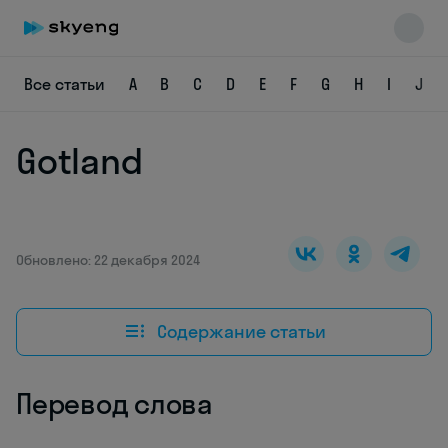
Все статьи
A
B
C
D
E
F
G
H
I
J
Gotland
Skyeng Chat
online
Обновлено: 22 декабря 2024
Содержание статьи
Перевод слова