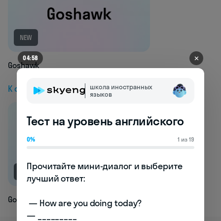
NEW
✕
04:54
Goshawk
К следующей статье
школа иностранных
языков
Тест на уровень английского
0%
1 из 19
Прочитайте мини-диалог и выберите 
NEW
лучший ответ:

Governing
 — How are you doing today? 

— _________