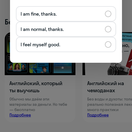
I am fine, thanks.
Бесплатные активности
I am normal, thanks.
I feel myself good.
Английский, который
Английский на
ты выучишь
чемоданах
Обычно мы даём эти
Без воды и духоты: тол
материалы за деньги. Но тебе
реально полезная лек
— бесплатно
много практики
Подробнее
Подробнее