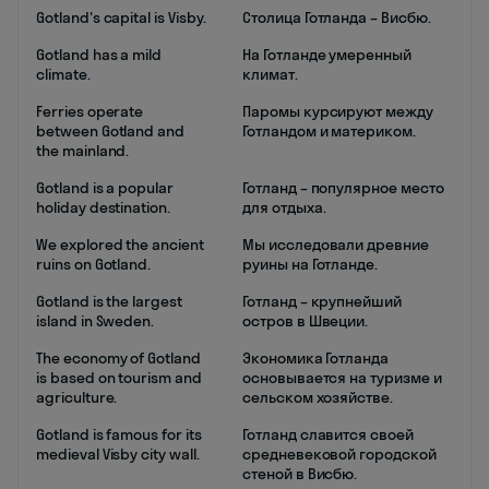
Gotland's capital is Visby.
Столица Готланда – Висбю.
Gotland has a mild
На Готланде умеренный
climate.
климат.
Ferries operate
Паромы курсируют между
between Gotland and
Готландом и материком.
the mainland.
Gotland is a popular
Готланд – популярное место
holiday destination.
для отдыха.
We explored the ancient
Мы исследовали древние
ruins on Gotland.
руины на Готланде.
Gotland is the largest
Готланд – крупнейший
island in Sweden.
остров в Швеции.
The economy of Gotland
Экономика Готланда
is based on tourism and
основывается на туризме и
agriculture.
сельском хозяйстве.
Gotland is famous for its
Готланд славится своей
medieval Visby city wall.
средневековой городской
стеной в Висбю.