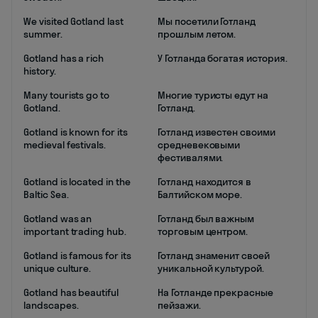
We visited Gotland last
Мы посетили Готланд
summer.
прошлым летом.
Gotland has a rich
У Готланда богатая история.
history.
Many tourists go to
Многие туристы едут на
Gotland.
Готланд.
Gotland is known for its
Готланд известен своими
medieval festivals.
средневековыми
фестивалями.
Gotland is located in the
Готланд находится в
Baltic Sea.
Балтийском море.
Gotland was an
Готланд был важным
important trading hub.
торговым центром.
Gotland is famous for its
Готланд знаменит своей
unique culture.
уникальной культурой.
Gotland has beautiful
На Готланде прекрасные
landscapes.
пейзажи.