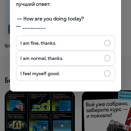
лучший ответ:

 — How are you doing today? 

— _________
NEW
I am fine, thanks.
Grindingly
I am normal, thanks.
I feel myself good.
Бесплатные активности