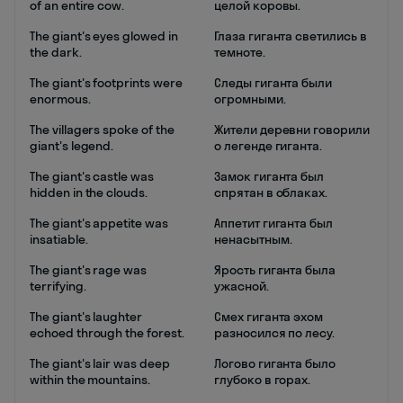
of an entire cow.
целой коровы.
The giant's eyes glowed in
Глаза гиганта светились в
the dark.
темноте.
The giant's footprints were
Следы гиганта были
enormous.
огромными.
The villagers spoke of the
Жители деревни говорили
giant's legend.
о легенде гиганта.
The giant's castle was
Замок гиганта был
hidden in the clouds.
спрятан в облаках.
The giant's appetite was
Аппетит гиганта был
insatiable.
ненасытным.
The giant's rage was
Ярость гиганта была
terrifying.
ужасной.
The giant's laughter
Смех гиганта эхом
echoed through the forest.
разносился по лесу.
The giant's lair was deep
Логово гиганта было
within the mountains.
глубоко в горах.