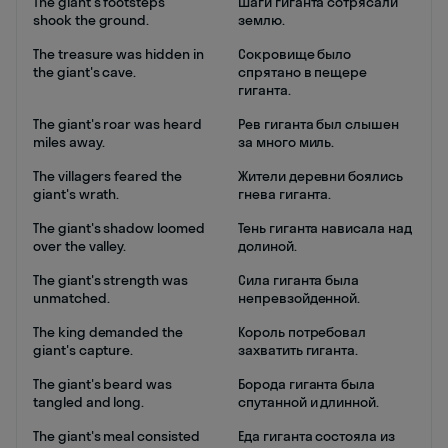
The giant's footsteps
Шаги гиганта сотрясали
shook the ground.
землю.
The treasure was hidden in
Сокровище было
the giant's cave.
спрятано в пещере
гиганта.
The giant's roar was heard
Рев гиганта был слышен
miles away.
за много миль.
The villagers feared the
Жители деревни боялись
giant's wrath.
гнева гиганта.
The giant's shadow loomed
Тень гиганта нависала над
over the valley.
долиной.
The giant's strength was
Сила гиганта была
unmatched.
непревзойденной.
The king demanded the
Король потребовал
giant's capture.
захватить гиганта.
The giant's beard was
Борода гиганта была
tangled and long.
спутанной и длинной.
The giant's meal consisted
Еда гиганта состояла из