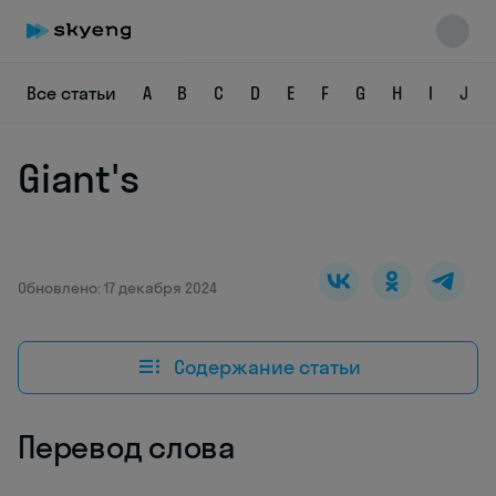
Все статьи
A
B
C
D
E
F
G
H
I
J
Giant's
Skyeng Chat
online
Обновлено: 17 декабря 2024
Содержание статьи
Перевод слова