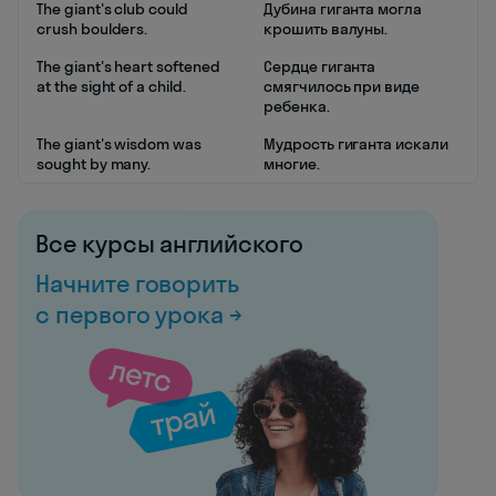
The giant's club could
Дубина гиганта могла
crush boulders.
крошить валуны.
The giant's heart softened
Сердце гиганта
at the sight of a child.
смягчилось при виде
ребенка.
The giant's wisdom was
Мудрость гиганта искали
sought by many.
многие.
Все курсы английского
Начните говорить
с первого урока →