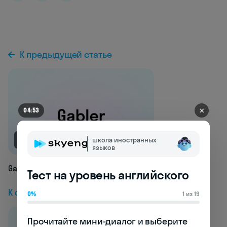
К предыдущей статье
✕
04:49
NEW
школа иностранных
языков
Gabler
Тест на уровень английского
К следующей статье
0%
1 из 19
Прочитайте мини-диалог и выберите 