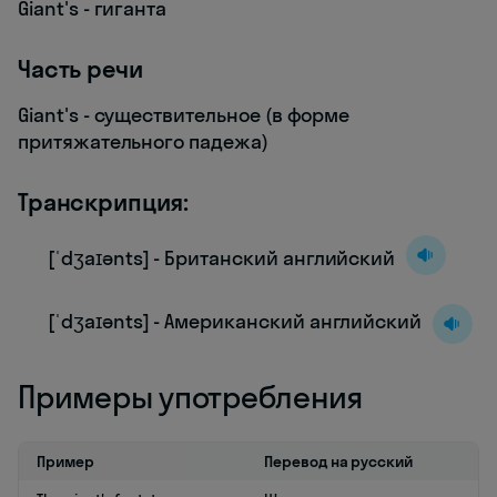
Giant's - гиганта
Часть речи
Giant's - существительное (в форме
притяжательного падежа)
Транскрипция:
[ˈdʒaɪənts] - Британский английский
[ˈdʒaɪənts] - Американский английский
Примеры употребления
Пример
Перевод на русский