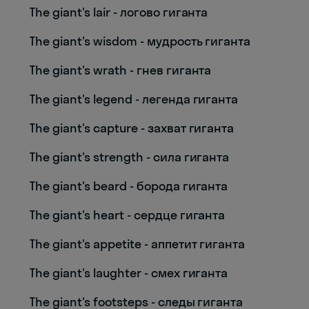
The giant's lair - логово гиганта
The giant's wisdom - мудрость гиганта
The giant's wrath - гнев гиганта
The giant's legend - легенда гиганта
The giant's capture - захват гиганта
The giant's strength - сила гиганта
The giant's beard - борода гиганта
The giant's heart - сердце гиганта
The giant's appetite - аппетит гиганта
The giant's laughter - смех гиганта
The giant's footsteps - следы гиганта