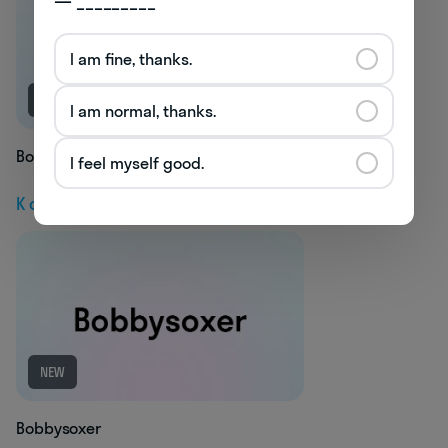
— _________
I am fine, thanks.
NEW
I am normal, thanks.
Bobbye
I feel myself good.
К следующей статье
NEW
Bobbysoxer