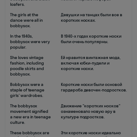
loafers.
The girls at the
Девушки на танцах были все в
dance were all in
коротких носках.
bobbysox.
In the 1940s,
В 1940-х годах короткие носки
bobbysox were very
были очень популярны.
popular.
She loves vintage
Ей нравится винтажная мода,
fashion, including
включая юбки-пудели и
poodle skirts and
короткие носки.
bobbysox.
Bobbysox were a
Короткие носки были основой
staple of teenage
гардероба девочек-подростков.
girls' wardrobes.
The bobbysox
Движение "коротких носков"
movement signified
ознаменовало новую эру в
a new era in teenage
культуре подростков.
culture.
These bobbysox are
Эти короткие носки идеально