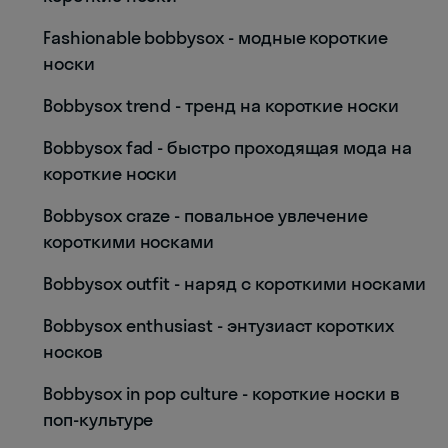
Fashionable bobbysox - модные короткие
носки
Bobbysox trend - тренд на короткие носки
Bobbysox fad - быстро проходящая мода на
короткие носки
Bobbysox craze - повальное увлечение
короткими носками
Bobbysox outfit - наряд с короткими носками
Bobbysox enthusiast - энтузиаст коротких
носков
Bobbysox in pop culture - короткие носки в
поп-культуре