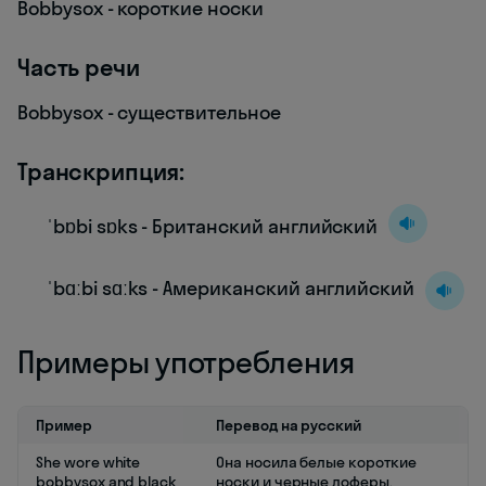
Bobbysox - короткие носки
Часть речи
Bobbysox - существительное
Транскрипция:
ˈbɒbi sɒks - Британский английский
ˈbɑːbi sɑːks - Американский английский
Примеры употребления
Пример
Перевод на русский
She wore white
Она носила белые короткие
bobbysox and black
носки и черные лоферы.