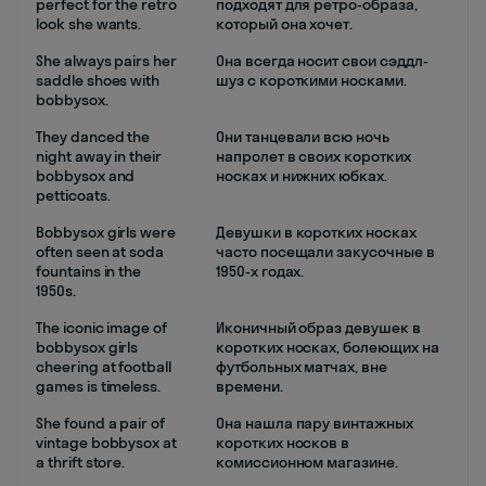
perfect for the retro
подходят для ретро-образа,
look she wants.
который она хочет.
She always pairs her
Она всегда носит свои сэддл-
saddle shoes with
шуз с короткими носками.
bobbysox.
They danced the
Они танцевали всю ночь
night away in their
напролет в своих коротких
bobbysox and
носках и нижних юбках.
petticoats.
Bobbysox girls were
Девушки в коротких носках
often seen at soda
часто посещали закусочные в
fountains in the
1950-х годах.
1950s.
The iconic image of
Иконичный образ девушек в
bobbysox girls
коротких носках, болеющих на
cheering at football
футбольных матчах, вне
games is timeless.
времени.
She found a pair of
Она нашла пару винтажных
vintage bobbysox at
коротких носков в
a thrift store.
комиссионном магазине.