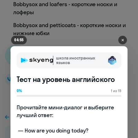
Bobbysox and loafers - короткие носки и
лоферы
Bobbysox and petticoats - короткие носки и
нижние юбки
✕
04:52
Skyeng словарь
школа иностранных
языков
Тест на уровень английского
0%
1 из 19
Прочитайте мини-диалог и выберите 
лучший ответ:

К предыдущей статье
 — How are you doing today? 
