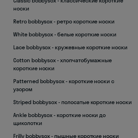
Classic bobbysox - классические короткие
носки
Retro bobbysox - ретро короткие носки
White bobbysox - белые короткие носки
Lace bobbysox - кружевные короткие носки
Cotton bobbysox - хлопчатобумажные
короткие носки
Patterned bobbysox - короткие носки с
узором
Striped bobbysox - полосатые короткие носки
Ankle bobbysox - короткие носки до
щиколотки
Frilly bobbysox - пышные короткие носки