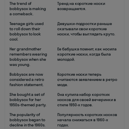
The trend of
Тренд на короткие носки
bobbysox is making
возвращается.
a comeback.
Teenage girls used
Девушки-подростки раньше
to roll down their
скатывали свои короткие
bobbysox to look
носки, чтобы выглядеть круто.
cool.
Her grandmother
Ее бабушка помнит, как носила
remembers wearing
короткие носки, когда была
bobbysox when she
молодой.
was young.
Bobbysox are now
Короткие носки теперь
considered a retro
считаются заявлением в ретро
fashion statement.
моде.
She bought a set of
Она купила набор коротких
bobbysox for her
носков для своей вечеринки в
1950s-themed party.
стиле 1950-х годов.
The popularity of
Популярность коротких носков
bobbysox began to
начала снижаться в 1960-х
decline in the 1960s.
годах.