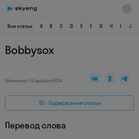
Все статьи
A
B
C
D
E
F
G
H
I
J
Bobbysox
Skyeng Chat
online
Обновлено: 24 декабря 2024
Содержание статьи
Перевод слова