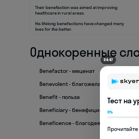
Their benefaction was aimed at improving
healthcare in rural areas.
His lifelong benefactions have changed many
lives for the better.
Однокоренные сл
04:42
Benefactor - меценат
Benevolent - благожелательный
Benefit - польза
Тест на 
Beneficiary - бенефициар
0%
Beneficence - благодеяние
Прочитайте 