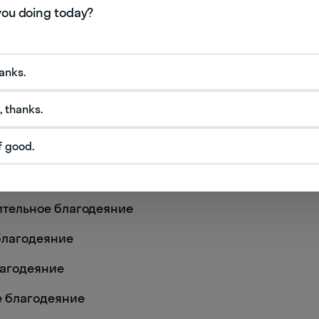
hanks.
, thanks.
f good.
одеяние
рительное благодеяние
благодеяние
благодеяние
ое благодеяние