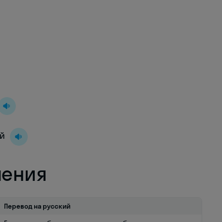
ий
ления
Перевод на русский