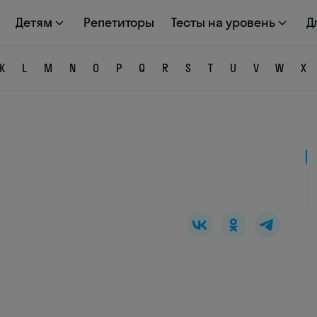
Детям
Репетиторы
Тесты на уровень
Д
K
L
M
N
O
P
Q
R
S
T
U
V
W
X