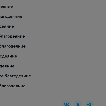
одеяние
благодеяние
одеяние
 благодеяние
е благодеяние
агодеяние
одеяние
ое благодеяние
е благодеяние