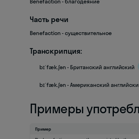
Benefaction - благодеяние
Часть речи
Benefaction - существительное
Транскрипция:
bɪˈfæk.ʃən - Британский английский
bɪˈfæk.ʃən - Американский английск
Примеры употреб
Пример