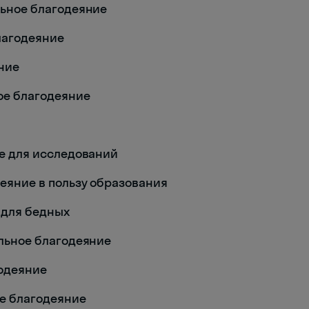
ельное благодеяние
благодеяние
яние
ое благодеяние
ние для исследований
одеяние в пользу образования
е для бедных
тельное благодеяние
годеяние
ое благодеяние