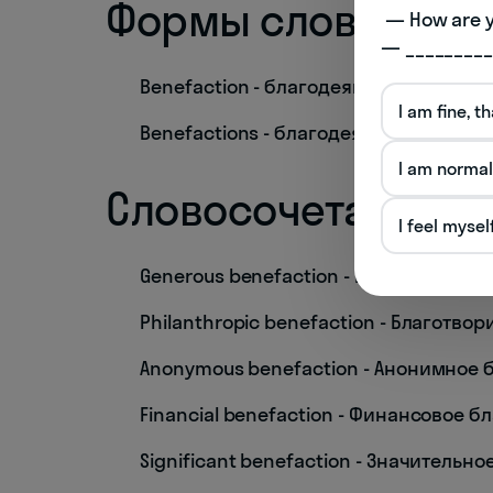
Формы слова
 — How are you doing today? 

— _________
Benefaction - благодеяние
I am fine, t
Benefactions - благодеяния
I am normal
Словосочетания
I feel mysel
Generous benefaction - Щедрое благ
Philanthropic benefaction - Благотво
Anonymous benefaction - Анонимное 
Financial benefaction - Финансовое 
Significant benefaction - Значительн