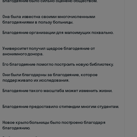
Благодеяние было сильно оценено обществом.
Она была известна своими многочисленными
благодеяниями в пользу больницы.
Благодеяние организации для малоимущих похвально.
Университет получил щедрое благодеяние от
анонимного донора.
Его благодеяние помогло построить новую библиотеку.
Они были благодарны за благодеяние, которое
поддерживало их исследования.
Благодеяние такого масштаба может изменить жизни.
Благодеяние предоставило стипендии многим студентам.
Новое крыло больницы было построено благодаря
благодеянию.