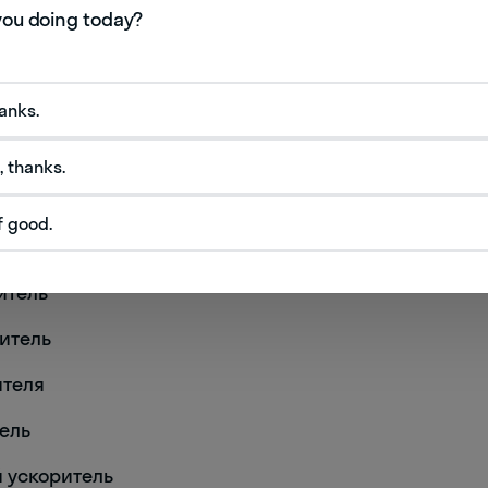
hanks.
иц
, thanks.
тель
f good.
ратор
итель
ритель
ителя
тель
й ускоритель