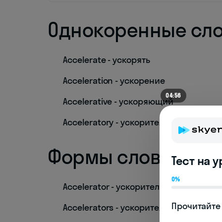
Однокоренные сл
Accelerate - ускорять
Acceleration - ускорение
04:56
Accelerative - ускоряющий
Acceleratory - ускорительный
Формы слова
Тест на 
0%
Accelerator - ускоритель (ед. число)
Прочитайте 
Accelerators - ускорители (мн. число)