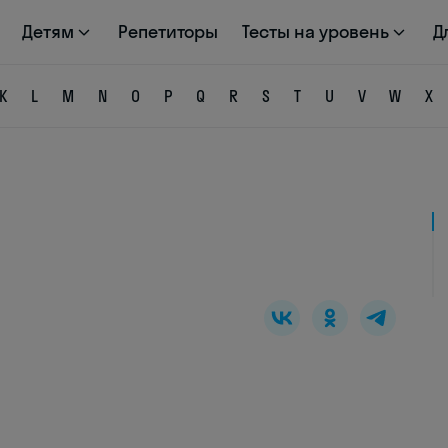
Детям
Репетиторы
Тесты на уровень
Д
K
L
M
N
O
P
Q
R
S
T
U
V
W
X