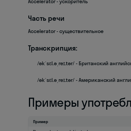
Accelerator - ускоритель
Часть речи
Accelerator - существительное
Транскрипция:
/əkˈsɛl.əˌreɪ.tər/ - Британский англий
/əkˈsɛl.əˌreɪ.tər/ - Американский анг
Примеры употреб
Пример