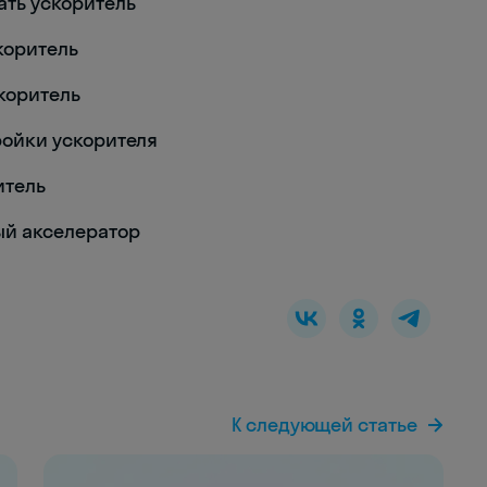
вать ускоритель
скоритель
скоритель
тройки ускорителя
итель
ный акселератор
К следующей статье