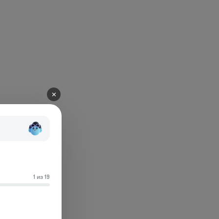
✕
1 из 19