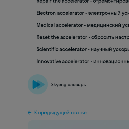
Repair the accelerator - отремонтиро
Electron accelerator - электронный у
Medical accelerator - медицинский у
Reset the accelerator - сбросить нас
Scientific accelerator - научный ускор
Innovative accelerator - инновацион
Skyeng словарь
К предыдущей статье