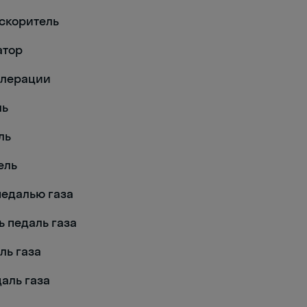
ускоритель
атор
селерации
ль
ль
ель
 педалью газа
ть педаль газа
аль газа
даль газа