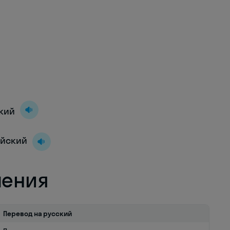
ский
лийский
ления
Перевод на русский