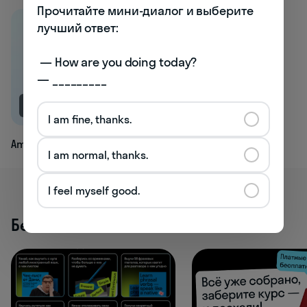
Прочитайте мини-диалог и выберите 
лучший ответ:

 — How are you doing today? 

— _________
NEW
I am fine, thanks.
Amour
I am normal, thanks.
I feel myself good.
Бесплатные активности