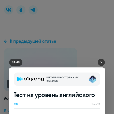
К предыдущей статье
✕
04:36
школа иностранных
языков
NEW
Тест на уровень английского
Accommodation
0%
1 из 19
К следующей статье