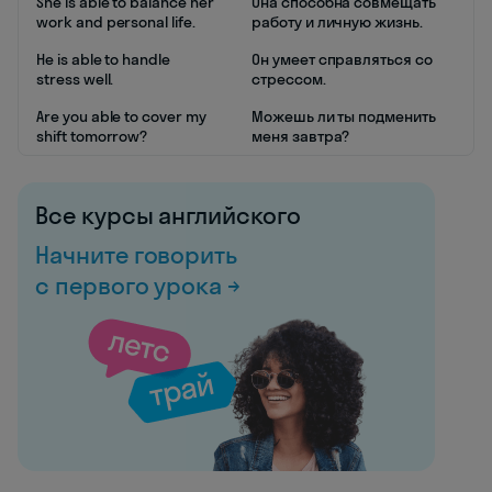
She is able to balance her
Она способна совмещать
work and personal life.
работу и личную жизнь.
He is able to handle
Он умеет справляться со
stress well.
стрессом.
Are you able to cover my
Можешь ли ты подменить
shift tomorrow?
меня завтра?
Все курсы английского
Начните говорить
с первого урока →