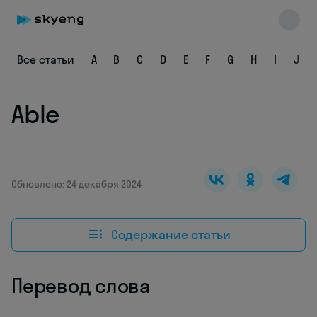
Все статьи
A
B
C
D
E
F
G
H
I
J
Able
Skyeng Chat
online
Обновлено: 24 декабря 2024
Содержание статьи
Перевод слова