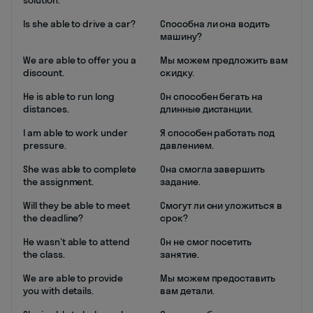
solution.
Is she able to drive a car?
Способна ли она водить
машину?
We are able to offer you a
Мы можем предложить вам
discount.
скидку.
He is able to run long
Он способен бегать на
distances.
длинные дистанции.
I am able to work under
Я способен работать под
pressure.
давлением.
She was able to complete
Она смогла завершить
the assignment.
задание.
Will they be able to meet
Смогут ли они уложиться в
the deadline?
срок?
He wasn't able to attend
Он не смог посетить
the class.
занятие.
We are able to provide
Мы можем предоставить
you with details.
вам детали.