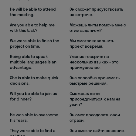
He will be able to attend
Он сможет присутствовать
the meeting.
на встрече.
Are you able to help me
Можешь ли ты помочь мне с
with this task?
этим заданием?
We were able to finish the
Мы смогли завершить
project on time.
проект вовремя.
Being able to speak
Умение говорить на
multiple languages is an
нескольких языках - это
advantage.
преимущество.
She is able to make quick
Она способна принимать
decisions.
быстрые решения.
Will you be able to join us
Сможешь ли ты
for dinner?
присоединиться к нам на
ужин?
He was able to overcome
Он смог преодолеть свои
his fears.
страхи.
They were able to find a
Они смогли найти решение.