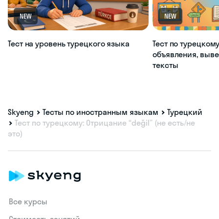
NEW
NEW
Тест на уровень турецкого языка
Тест по турецкому
объявления, выве
тексты
Skyeng
Тесты по иностранным языкам
Турецкий
Тест по турецкому: Отрицание “değil” (не есть/не
это)
Все курсы
Стоимость занятий