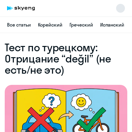
Все статьи
Корейский
Греческий
Испанский
Skyeng Chat
Тест по турецкому:
online
Отрицание “değil” (не
есть/не это)