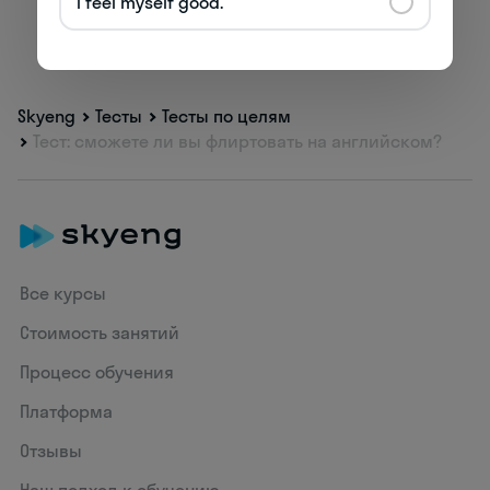
I feel myself good.
Skyeng
Тесты
Тесты по целям
Тест: сможете ли вы флиртовать на английском?
Все курсы
Стоимость занятий
Процесс обучения
Платформа
Отзывы