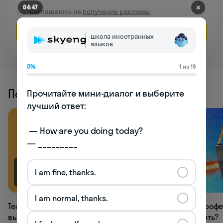
✕
04:47
Соглашаюсь на
получение рекламы
Оставить заявку
школа иностранных
языков
0%
1 из 19
Похожие статьи
Прочитайте мини-диалог и выберите 
лучший ответ:

 — How are you doing today? 

— _________
I am fine, thanks.
7.7K
4.9K
I am normal, thanks.
Тест: какой акцент в английском вам
Тест: какую проф
выбрать?
нужно получить?