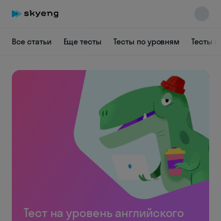
Все статьи
Еще тесты
Тесты по уровням
Тесты п
Тест на уровень английского