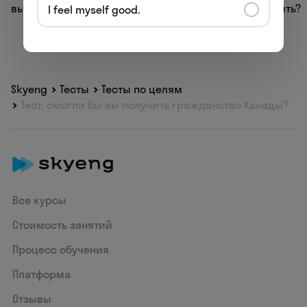
выбрать?
нужно получить?
I feel myself good.
Skyeng
Тесты
Тесты по целям
Тест: смогли бы вы получить гражданство Канады?
Все курсы
Стоимость занятий
Процесс обучения
Платформа
Отзывы