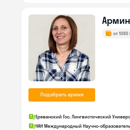
Армин
от 1090
Подобрать время
Ереванский Гос. Лингвистический Универси
НАН Международный Научно-образовател