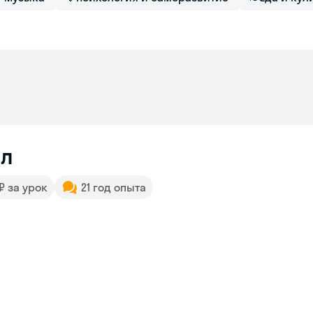
л
 ₽ за урок
21 год опыта