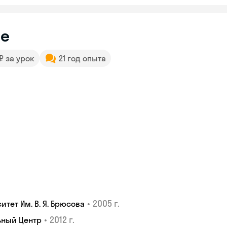
е
 ₽ за урок
21 год опыта
•
2005 г.
тет Им. В. Я. Брюсова
•
2012 г.
ьный Центр