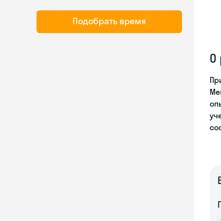
Подобрать время
О
Пр
Ме
оп
уч
со