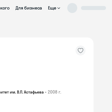
ского
Для бизнеса
Еще
•
2008 г.
ет им. В.П. Астафьева