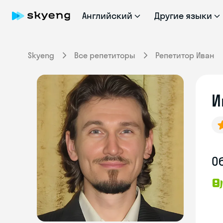
Английский
Другие языки
Skyeng
Все репетиторы
Репетитор Иван
И
О