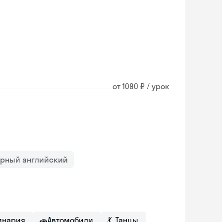
от 1090 ₽ / урок
орный английский
линария
🚗
Автомобили
💃
Танцы