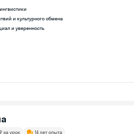
лингвистики
твий и культурного обмена
циал и уверенность
на
 ₽ за урок
14 лет опыта