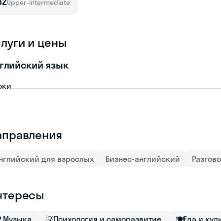
B2
Upper-intermediate
слуги и цены
глийский язык
оки
аправления
нглийский для взрослых
Бизнес-английский
Разгов
нтересы

Музыка
💡
Психология и саморазвитие
🍽
Еда и ку