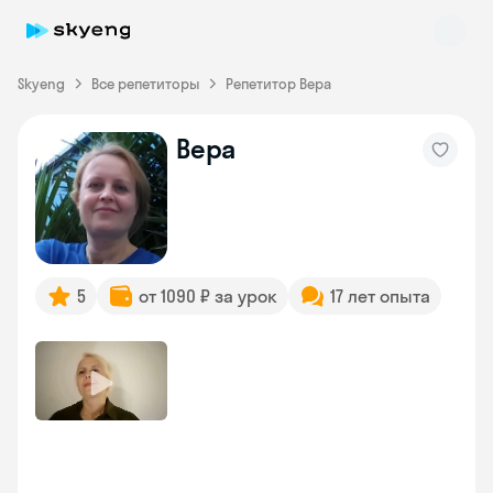
Skyeng
Все репетиторы
Репетитор Вера
Вера
Skyeng Chat
online
5
от 1090 ₽ за урок
17 лет опыта