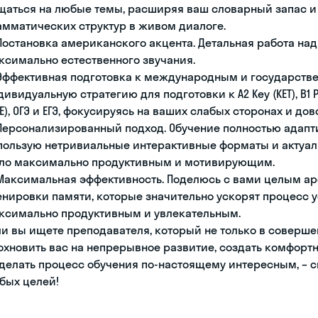
щаться на любые темы, расширяя ваш словарный запас и
амматических структур в живом диалоге.
 Постановка американского акцента. Детальная работа на
ксимально естественного звучания.
 Эффективная подготовка к международным и государств
ивидуальную стратегию для подготовки к A2 Key (KET), B1 Prel
AE), ОГЭ и ЕГЭ, фокусируясь на ваших слабых сторонах и д
 Персонализированный подход. Обучение полностью адапти
пользую нетривиальные интерактивные форматы и актуал
ло максимально продуктивным и мотивирующим.
 Максимальная эффективность. Поделюсь с вами целым а
енировки памяти, которые значительно ускорят процесс 
ксимально продуктивным и увлекательным.
ли вы ищете преподавателя, который не только в соверше
охновить вас на непрерывное развитие, создать комфорт
сделать процесс обучения по-настоящему интересным, – 
бых целей!