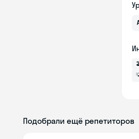
У
И


Подобрали ещё репетиторов