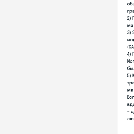
об
гр
2)
ма
3)
инд
(C
4)
Ис
бы
5)
тр
ма
Ес
вд
– 
лю