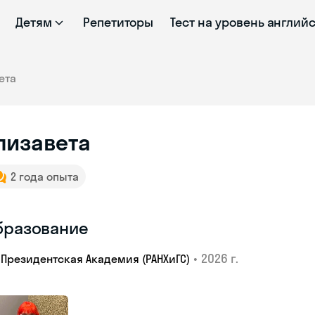
Детям
Репетиторы
Тест на уровень англий
ета
лизавета
2 года опыта
бразование
•
2026 г.
Президентская Академия (РАНХиГС)