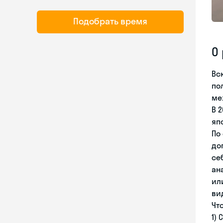
Подобрать время
О
Вс
по
ме
В 
яп
По
до
се
ан
ил
ви
Чт
1)