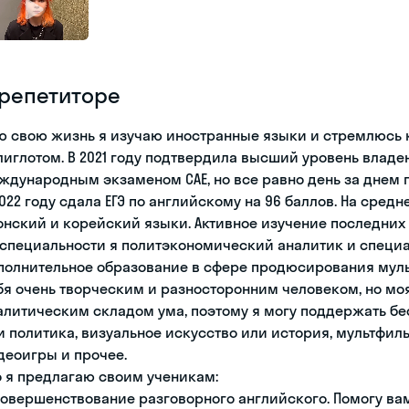
 репетиторе
ю свою жизнь я изучаю иностранные языки и стремлюсь к
лиглотом. В 2021 году подтвердила высший уровень владе
ждународным экзаменом CAE, но все равно день за днем
2022 году сдала ЕГЭ по английскому на 96 баллов. На сре
онский и корейский языки. Активное изучение последних
 специальности я политэкономический аналитик и специа
полнительное образование в сфере продюсирования муль
бя очень творческим и разносторонним человеком, но моя
алитическим складом ума, поэтому я могу поддержать бе
и политика, визуальное искусство или история, мультфил
деоигры и прочее.
о я предлагаю своим ученикам:
 Совершенствование разговорного английского. Помогу ва