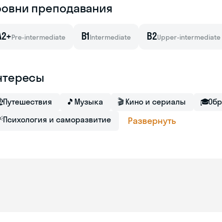
ровни преподавания
A2+
B1
B2
Pre-intermediate
Intermediate
Upper-intermediate
нтересы

Путешествия
🎵
Музыка
🎬
Кино и сериалы
🎓
Обр

Психология и саморазвитие
Развернуть