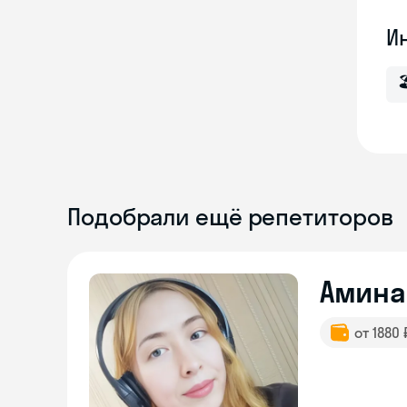
И

Подобрали ещё репетиторов
Амина
от 1880