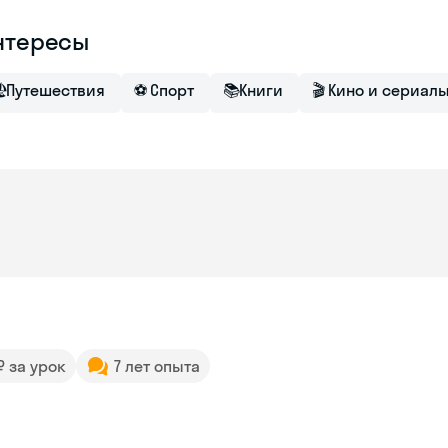
нтересы

Путешествия
⚽
Спорт
📚
Книги
🎬
Кино и сериал
 ₽ за урок
7 лет опыта