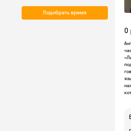
Подобрать время
О
Ан
ча
«Л
по
го
яз
на
ко