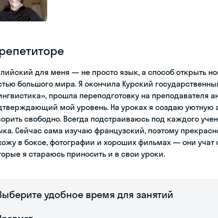
 репетиторе
глийский для меня — не просто язык, а способ открыть н
стью большого мира. Я окончила Курский государственны
ингвистика», прошла переподготовку на преподавателя а
дтверждающий мой уровень. На уроках я создаю уютную а
ворить свободно. Всегда подстраиваюсь под каждого учен
ыка. Сейчас сама изучаю французский, поэтому прекрасн
хожу в боксе, фотографии и хороших фильмах — они учат
торые я стараюсь приносить и в свои уроки.
Выберите удобное время для занятий