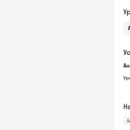
У
У
Ан
Ур
Н
А