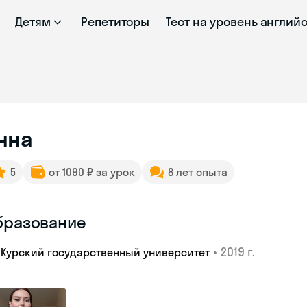
Детям
Репетиторы
Тест на уровень англий
нна
5
от 1090 ₽ за урок
8 лет опыта
бразование
•
2019 г.
Курский государственный университет