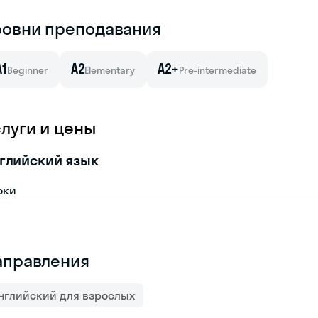
ровни преподавания
A1
A2
A2+
Beginner
Elementary
Pre-intermediate
слуги и цены
глийский язык
оки
аправления
нглийский для взрослых