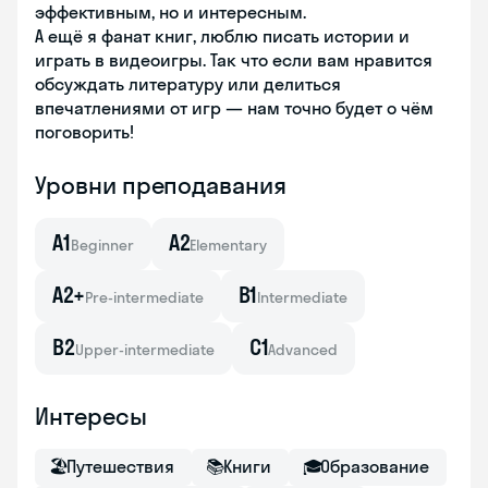
эффективным, но и интересным.
А ещё я фанат книг, люблю писать истории и
играть в видеоигры. Так что если вам нравится
обсуждать литературу или делиться
впечатлениями от игр — нам точно будет о чём
поговорить!
Уровни преподавания
A1
A2
Beginner
Elementary
A2+
B1
Pre-intermediate
Intermediate
B2
C1
Upper-intermediate
Advanced
Интересы
🏖
Путешествия
📚
Книги
🎓
Образование