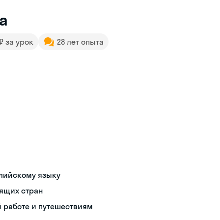
а
 ₽ за урок
28 лет опыта
глийскому языку
рящих стран
й работе и путешествиям