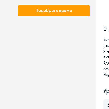
Подобрать время
О
Ба
(п
Я 
ак
Ад
сф
Из
У