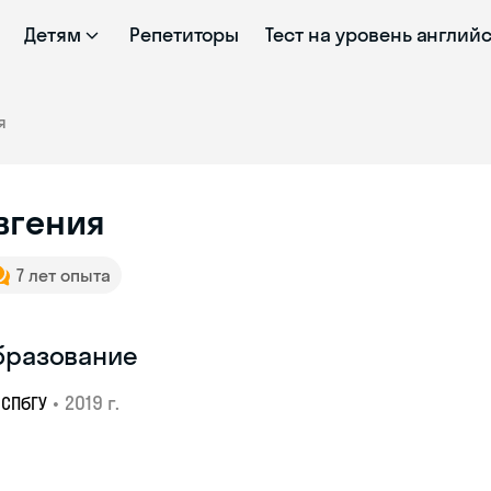
Детям
Репетиторы
Тест на уровень англий
я
вгения
7 лет опыта
бразование
•
2019 г.
СПбГУ