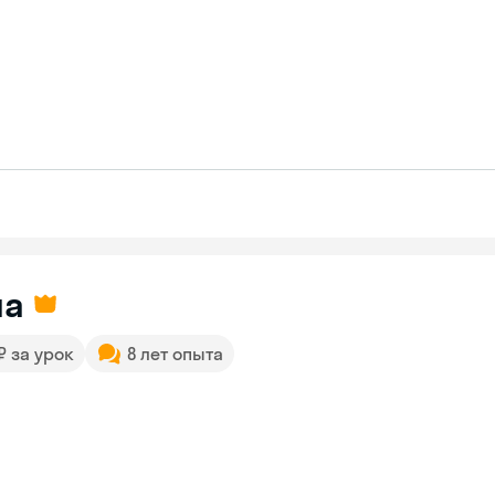
на
 ₽ за урок
8 лет опыта