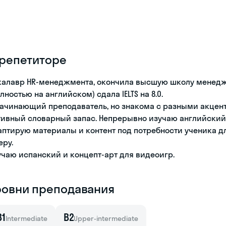
 репетиторе
калавр HR-менеджмента, окончила высшую школу менеджм
олностью на английском) сдала IELTS на 8.0.
начинающий преподаватель, но знакома с разными акцен
тивный словарный запас. Непрерывно изучаю английский 
аптирую материалы и контент под потребности ученика 
еру.
учаю испанский и концепт-арт для видеоигр.
ровни преподавания
B1
B2
Intermediate
Upper-intermediate