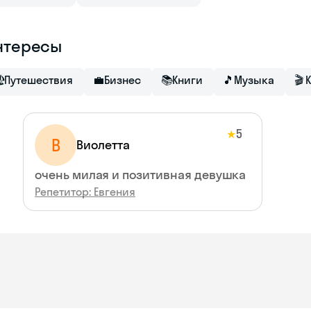
нтересы

Путешествия
💼
Бизнес
📚
Книги
🎵
Музыка
🎬
5
★
В
Виолетта
очень милая и позитивная девушка
Репетитор: Евгения