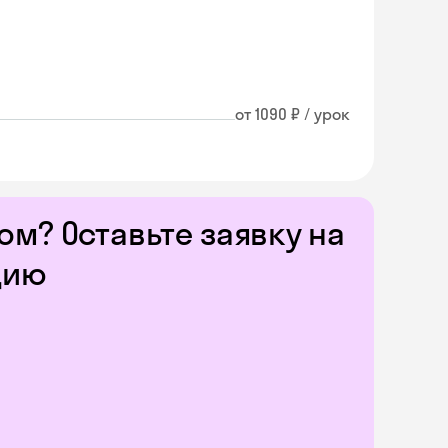
от 1090 ₽ / урок
м? Оставьте заявку на
цию
Skyeng Chat
online