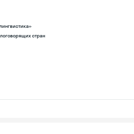
«лингвистика»
глоговорящих стран