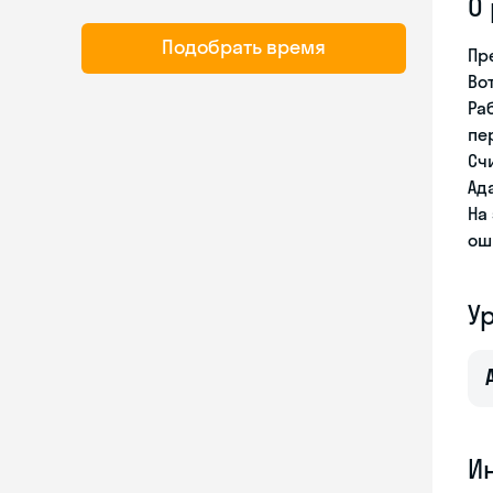
О
Подобрать время
Пр
Во
Ра
пе
Сч
Ад
На
ош
У
И