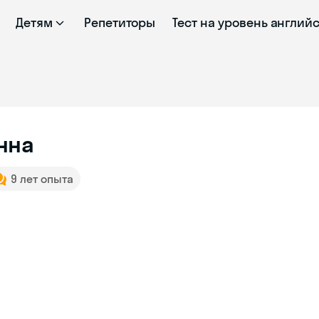
Детям
Репетиторы
Тест на уровень англий
нна
9 лет опыта