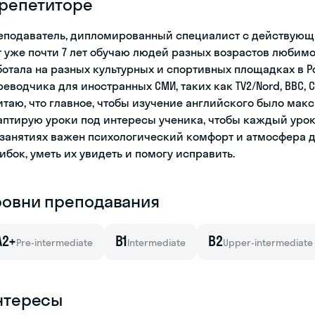
 репетиторе
еподаватель, дипломированный специалист с действующим 
т уже почти 7 лет обучаю людей разных возрастов любим
ботала на разных культурных и спортивных площадках в 
реводчика для иностранных СМИ, таких как TV2/Nord, BBC, C
итаю, что главное, чтобы изучение английского было ма
аптирую уроки под интересы ученика, чтобы каждый урок
 занятиях важен психологический комфорт и атмосфера до
ибок, уметь их увидеть и помогу исправить.
ровни преподавания
A2+
B1
B2
Pre-intermediate
Intermediate
Upper-intermediate
нтересы