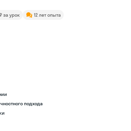
 ₽ за урок
12 лет опыта
нии
чностного подхода
ки