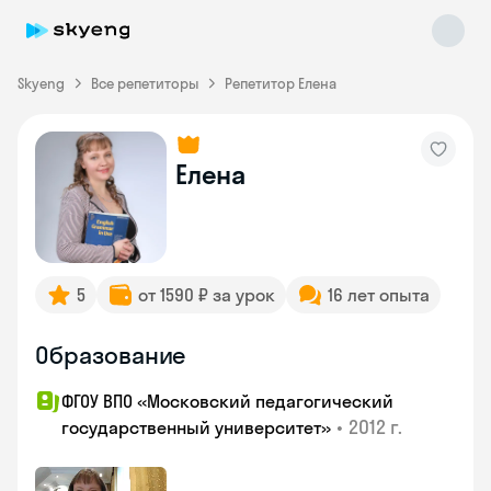
Skyeng
Все репетиторы
Репетитор Елена
Елена
Skyeng Chat
online
5
от 1590 ₽ за урок
16 лет опыта
Образование
ФГОУ ВПО «Московский педагогический
•
2012 г.
государственный университет»