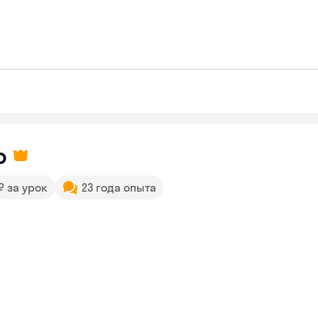
р
 ₽ за урок
23 года опыта