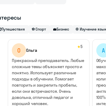
нтересы

Путешествия
⚽
Спорт
💼
Бизнес
🌐
Изучение язы
5
★
О
А
Ольга
Прекрасный преподаватель. Любые
Обуч
сложные темы объясняет просто и
макс
понятно. Использует различные
атмо
подходы в обучении. Помогает
коли
повторить и закрепить пробелы,
прео
если они встречаются. Очень
англ
довольна, отличный педагог и
100%
хороший человек.
инте