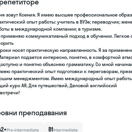
 репетиторе
ня зовут Ксения. Я имею высшее профессиональное образ
актический опыт работы: учитель в ВУЗе; переводчик; ме
боты в международной компании; в туризме.
 Я применяю коммуникативный подход в обучении. Легкое 
ворить
 Уроки носят практическую направленность. Я за применен
 Материал подается интересно, понятно, в комфортной ат
 Доступно и понятно объясняю грамматику. Со мной начин
 Имею практический опыт подготовки к переговорам, през
сшим менеджментом. Имею международный опыт работы
щий курс АЯ, Для путешествий, Деловой английский
 встречи!
ровни преподавания
A2+
B1
Pre-intermediate
Intermediate