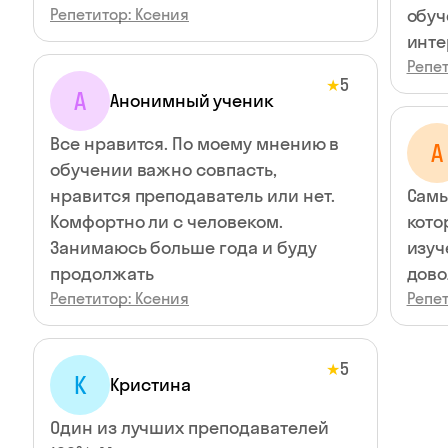
Репетитор: Ксения
обуч
инте
Репет
5
★
А
Анонимный ученик
Все нравится. По моему мнению в
А
обучении важно совпасть,
нравится преподаватель или нет.
Самы
Комфортно ли с человеком.
кото
Занимаюсь больше года и буду
изуч
продолжать
дово
Репетитор: Ксения
Репет
5
★
К
Кристина
Один из лучших преподавателей