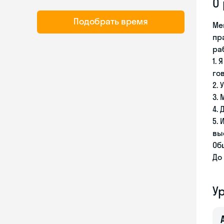
О
Подобрать время
Ме
пр
ра
1.
го
2.
3.
4.
5.
вы
Об
До
У