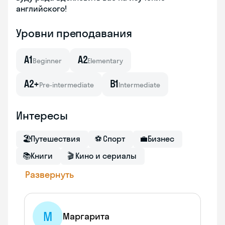
английского!
Уровни преподавания
A1
A2
Beginner
Elementary
A2+
B1
Pre-intermediate
Intermediate
Интересы
🏖
Путешествия
⚽
Спорт
💼
Бизнес
📚
Книги
🎬
Кино и сериалы
Развернуть
М
Маргарита