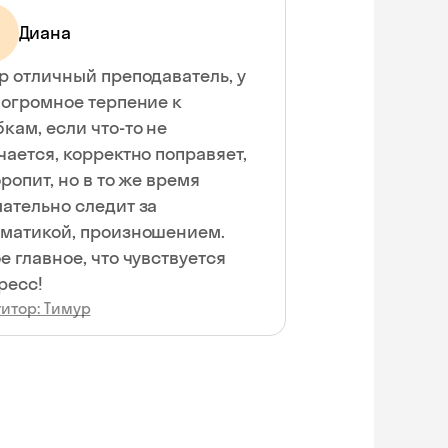
Диана
р отличный преподаватель, у
 огромное терпение к
кам, если что-то не
чается, корректно поправяет,
оропит, но в то же время
ательно следит за
матикой, произношением.
е главное, что чувствуется
ресс!
итор: Тимур