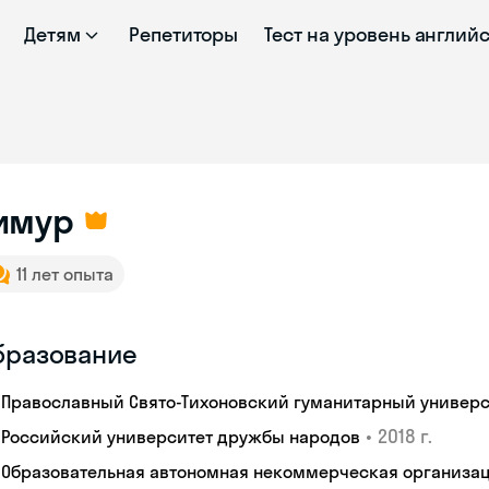
Детям
Репетиторы
Тест на уровень англий
имур
11 лет опыта
бразование
Православный Свято-Тихоновский гуманитарный универс
•
2018 г.
Российский университет дружбы народов
Образовательная автономная некоммерческая организац