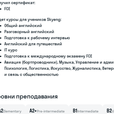
лучил сертификат:
FCE
дет курсы для учеников Skyeng:
Общий английский
Разговорный английский
Подготовка к рабочему интервью
Английский для путешествий
IT курс
Подготовка к международному экзамену FCE
Авиация (бортпроводники), Музыка, Управление и адми
Психология, Логистика, Искусство, Журналистика, Вете
и связь с общественностью
ровни преподавания
A2
A2+
B1
B2
Elementary
Pre-intermediate
Intermediate
U