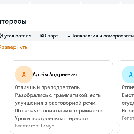
нтересы

Путешествия
⚽
Спорт
💡
Психология и саморазвит
Развернуть
А
А
Артём Андреевич
Отличный преподаватель.
Отли
Разобрались с грамматикой, есть
Выст
улучшения в разговорной речи.
студ
Объясняет понятными терминами.
На з
Уроки построены интересно
Репет
Репетитор: Тимур