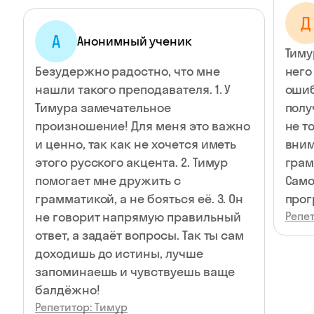
Д
А
Анонимный ученик
Тиму
Безудержно радостно, что мне
него
нашли такого преподавателя. 1. У
ошиб
Тимура замечательное
полу
произношение! Для меня это важно
не т
и ценно, так как не хочется иметь
вним
этого русского акцента. 2. Тимур
грам
помогает мне дружить с
Само
грамматикой, а не бояться её. 3. Он
прог
не говорит напрямую правильный
Репет
ответ, а задаёт вопросы. Так ты сам
доходишь до истины, лучше
запоминаешь и чувствуешь ваще
балдёжно!
Репетитор: Тимур