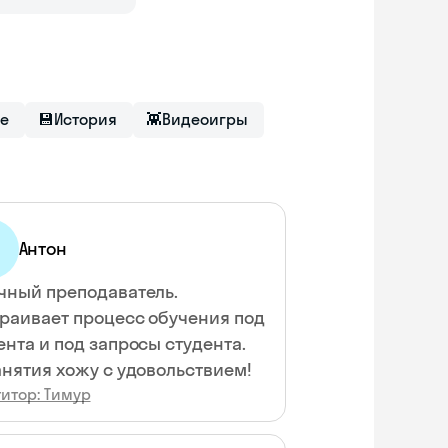
ие
💾
История
👾
Видеоигры
Антон
чный преподаватель.
раивает процесс обучения под
ента и под запросы студента.
анятия хожу с удовольствием!
итор: Тимур