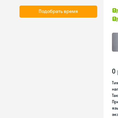
Подобрать время
О
Ти
на
Та
Пр
яз
эк