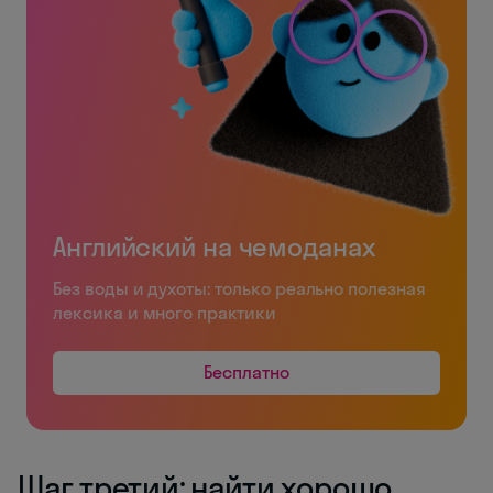
Английский на чемоданах
Без воды и духоты: только реально полезная
лексика и много практики
Бесплатно
Шаг третий: найти хорошо