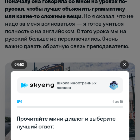
Поначалу она говорила со мной на уроках по-
русски, чтобы лучше объяснить грамматику
или какие-то сложные вещи.
Но я сказал, что не
надо за меня волноваться — я готов учиться
полностью на английском. С того урока мы на
русский больше не переключались. Очень
важно давать обратную связь преподавателю.
✕
04:52
школа иностранных
языков
0%
1 из 19
Прочитайте мини-диалог и выберите 
лучший ответ:
