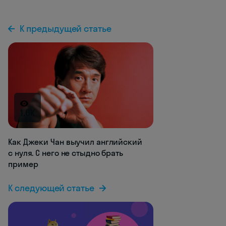
К предыдущей статье
1.6K
Как Джеки Чан выучил английский
с нуля. С него не стыдно брать
пример
К следующей статье