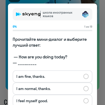
школа иностранных
языков
0%
1 из 19
Видеоуроки
Прочитайте мини-диалог и выберите 
по произношению
лучший ответ:

с носителями!
 — How are you doing today? 

Узнаете особенности английской фонетики
— _________
и начнёте понимать носителей!
I am fine, thanks.
Бесплатно
I am normal, thanks.
Свойства и особенности
I feel myself good.