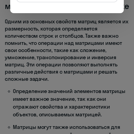
матриц: значение в математике
Одним из основных свойств матриц является их
размерность, которая определяется
количеством строк и столбцов. Также важно
помнить, что операции над матрицами имеют
свои особенности, такие как сложение,
умножение, транспонирование и инверсия
матриц. Эти операции позволяют выполнять
различные действия с матрицами и решать
сложные задачи.
Определение значений элементов матрицы
имеет важное значение, так как они
отражают свойства и характеристики
объектов, описываемых матрицей.
Матрицы могут также использоваться для