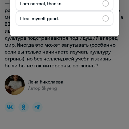
— единственно верные и правильные. Для
I am normal, thanks.
развития терпимости важно понимать, что все
меняется: некоторые слова, которые говорили в
I feel myself good.
60-х на улицах южных городков США, сейчас
имеют оскорбительное значение. Язык и
культура подстраиваются под идущий вперед
мир. Иногда это может запутывать (особенно
если вы только начинаете изучать культуру
страны), но без челленджей учеба и жизнь
были бы не так интересны, согласны?
Лена Николаева
Автор Skyeng