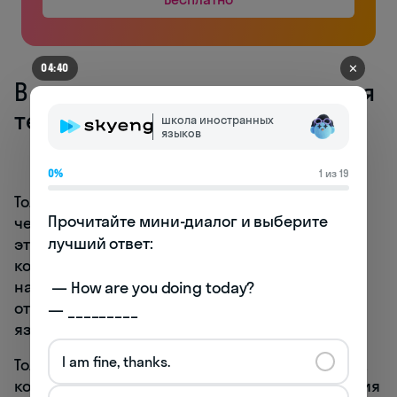
✕
04:40
В чем же разница между тремя
терминами?
школа иностранных
языков
0%
1 из 19
Толерантность подразумевает наличие у
Прочитайте мини-диалог и выберите 
человека критического мышления и чувства
лучший ответ:

этической оценки. Моральные ценности и
корректные языковые практики выстраивают
нашу возможность терпимо и уважительно
 — How are you doing today? 

относиться к людям, говорящим на разных
— _________
языках и живущих в разных культурах.
I am fine, thanks.
Толерантность тяжело приживается в случаях,
когда человек уверен, что его мнение и позиция