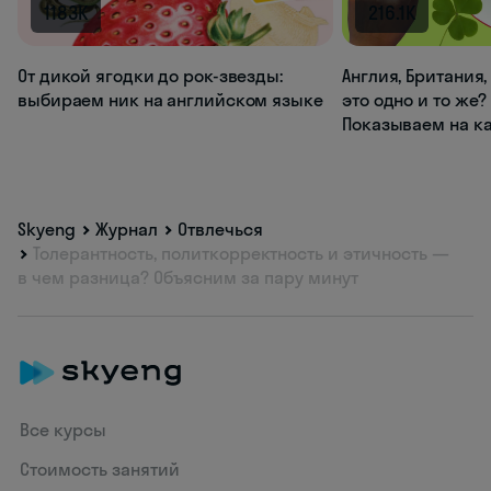
1183K
216.1K
От дикой ягодки до рок-звезды:
Англия, Британия
выбираем ник на английском языке
это одно и то же?
Показываем на к
Skyeng
Журнал
Отвлечься
Толерантность, политкорректность и этичность —
в чем разница? Объясним за пару минут
Все курсы
Стоимость занятий