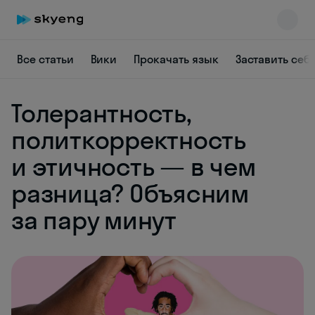
Все статьи
Вики
Прокачать язык
Заставить себ
Толерантность,
политкорректность
Skyeng Chat
и этичность — в чем
online
разница? Объясним
за пару минут