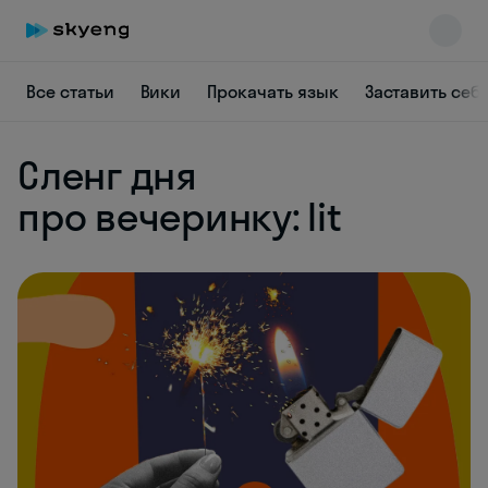
Все статьи
Вики
Прокачать язык
Заставить себ
Skyeng Chat
Сленг дня
online
про вечеринку: lit