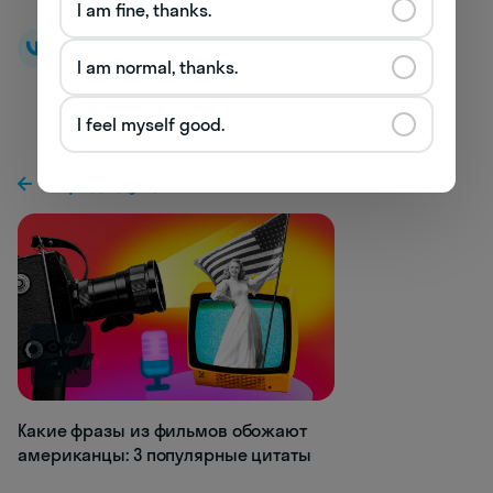
I am fine, thanks.
I am normal, thanks.
I feel myself good.
К предыдущей статье
4.3K
Какие фразы из фильмов обожают
американцы: 3 популярные цитаты