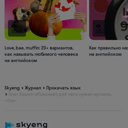
113.1K
98.4K
Love, bae, muffin: 20+ вариантов,
Как правильно на
как называть любимого человека
на английском
на английском
Skyeng
Журнал
Прокачать язык
Олег Кашин объясняет, для чего нужен артикль
«the»