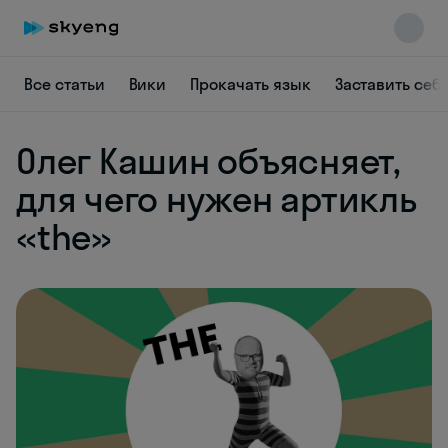
Все статьи
Вики
Прокачать язык
Заставить себ
Олег Кашин объясняет,
для чего нужен артикль
Skyeng Chat
online
«the»