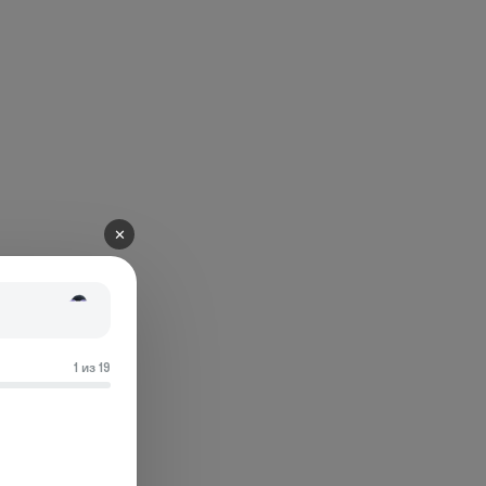
✕
1 из 19