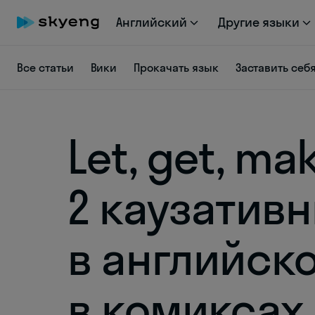
Английский
Другие языки
Все статьи
Вики
Прокачать язык
Заставить себ
Let, get, ma
2 каузативн
в английск
в комиксах