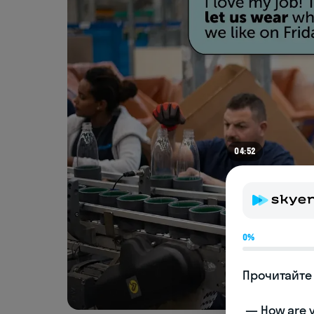
04:52
0%
Прочитайте 
 — How are you doing today? 
