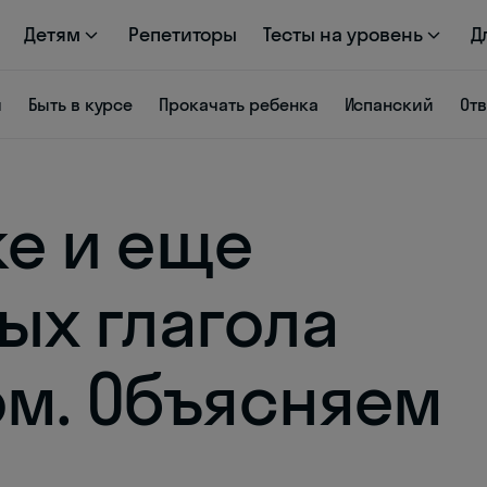
Детям
Репетиторы
Тесты на уровень
Д
я
Быть в курсе
Прокачать ребенка
Испанский
От
ke и еще
ых глагола
ом. Объясняем