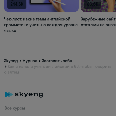
244.6K
86.6K
Чек-лист: какие темы английской
Зарубежные сайт
грамматики учить на каждом уровне
статьями на анг
языка
Skyeng
Журнал
Заставить себя
Как я начала учить английский в 60, чтобы говорить
с зятем
Все курсы