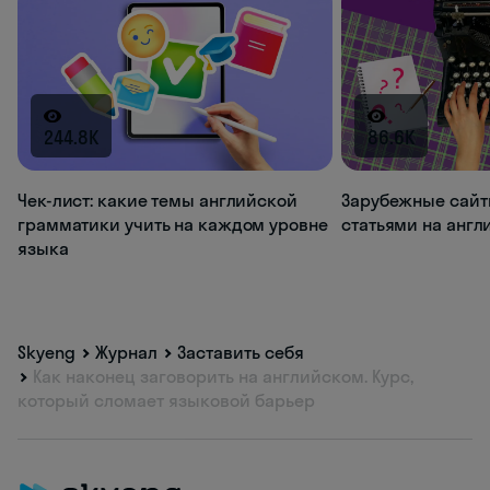
244.8K
86.6K
Чек-лист: какие темы английской
Зарубежные сайт
грамматики учить на каждом уровне
статьями на анг
языка
Skyeng
Журнал
Заставить себя
Как наконец заговорить на английском. Курс,
который сломает языковой барьер