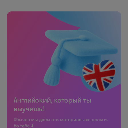
Английский, который ты
выучишь!
Обычно мы даём эти материалы за деньги.
Но тебе ⬇️