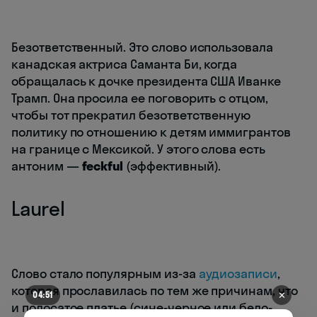
Безответственный. Это слово использовала
канадская актриса Саманта Би, когда
обращалась к дочке президента США Иванке
Трамп. Она просила ее поговорить с отцом,
чтобы тот прекратил безответственную
политику по отношению к детям иммигрантов
на границе с Мексикой. У этого слова есть
антоним —
feckful
(эффективный).
Laurel
Слово стало популярным из-за
аудиозаписи
,
которая прославилась по тем же причинам, что
✕
04:51
и полосатое платье (сине-черное или бело-