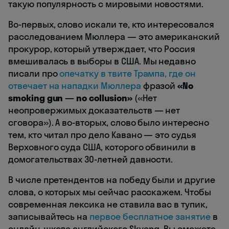
такую популярность с мировыми новостями.
Во-первых, слово искали те, кто интересовался
расследованием Мюллера — это американский
прокурор, который утверждает, что Россия
вмешивалась в выборы в США. Мы недавно
писали про
опечатку в твите Трампа, где он
отвечает на нападки Мюллера
фразой
«No
smoking gun — no collusion»
(«Нет
неопровержимых доказательств — нет
сговора»). А во-вторых, слово было интересно
тем, кто читал про дело Кавано — это судья
Верховного суда США, которого обвинили в
домогательствах 30-летней давности.
В числе претендентов на победу были и другие
слова, о которых мы сейчас расскажем. Чтобы
современная лексика не ставила вас в тупик,
записывайтесь на
первое бесплатное занятие
в
онлайн-школе английского Skyeng. Вы сможете