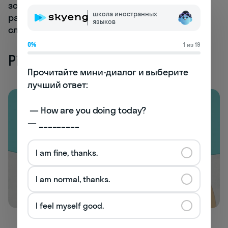
золотое?). Пользователи интернета пытались
школа иностранных
разобрать, какое имя все-таки звучит, — одни
языков
слышали
Yanny
, а другие —
Laurel
.
0%
1 из 19
Pissant
Прочитайте мини-диалог и выберите 
лучший ответ:

 — How are you doing today? 

— _________
I am fine, thanks.
I am normal, thanks.
I feel myself good.