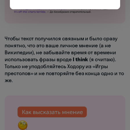
Чтобы текст получился связным и было сразу
понятно, что это ваше личное мнение (а не
Википедии), не забывайте время от времени
использовать фразы вроде
I think
(я считаю).
Только не уподобляйтесь Ходору из «Игры
престолов» и не повторяйте без конца одно и то
же.