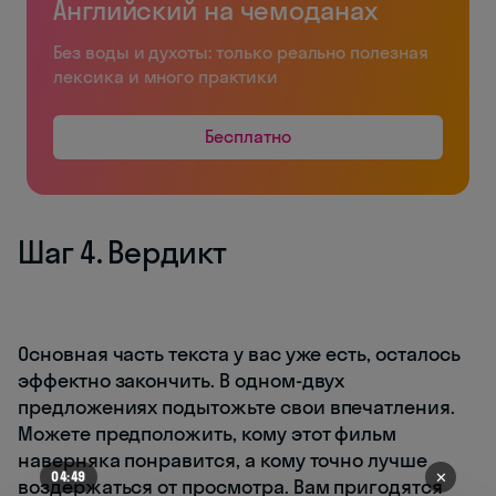
Английский на чемоданах
Без воды и духоты: только реально полезная
лексика и много практики
Бесплатно
Шаг 4. Вердикт
Основная часть текста у вас уже есть, осталось
эффектно закончить. В одном-двух
предложениях подытожьте свои впечатления.
Можете предположить, кому этот фильм
наверняка понравится, а кому точно лучше
✕
04:49
воздержаться от просмотра. Вам пригодятся