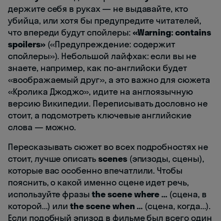
держите себя в руках — не выдавайте, кто
убийца, или хотя бы предупредите читателей,
что впереди будут спойлеры:
«Warning: contains
spoilers»
(«Предупреждение: содержит
спойлеры»). Небольшой лайфхак: если вы не
знаете, например, как по-английски будет
«воображаемый друг», а это важно для сюжета
«Кролика Джоджо», идите на англоязычную
версию Википедии. Переписывать дословно не
стоит, а подсмотреть ключевые английские
слова — можно.
Пересказывать сюжет во всех подробностях не
стоит, лучше описать
scenes
(эпизоды, сцены),
которые вас особенно впечатлили. Чтобы
пояснить, о какой именно сцене идет речь,
используйте фразы
the scene where ...
(сцена, в
которой...) или
the scene when ...
(сцена, когда...).
Если подобный эпизод в фильме был всего один