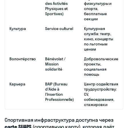
des Activités
физкультуры и
Physiques et
спорта,
Sportives)
бесплатные
секции
Культура
Service culturel
Культурная
служба: театр,
кино, концерты
по льготным
ценам
Волонтёрство
Bénévolat /
Добровольческие
Mission
проекты,
solidarité
социальная
помощь
Карьера
BAIP (Bureau
Центр содействия
d'Aide à
трудоустройству:
l'Insertion
CV,
Professionnelle)
собеседования,
стажировки
Спортивная инфраструктура доступна через
carte SUAPS
(спортивную карту), которая даёт