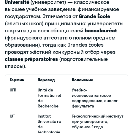
Université
(университет) — классическое
высшее учебное заведение, финансируемое
государством. Отличается от
Grande École
(элитных школ) принципиально: университеты
открыты для всех обладателей
baccalauréat
(французского аттестата о полном среднем
образовании), тогда как Grandes Écoles
проводят жёсткий конкурсный отбор через
classes préparatoires
(подготовительные
классы).
Термин
Перевод
Пояснение
UFR
Unité de
Учебно-
Formation et
исследовательское
de
подразделение, аналог
Recherche
факультета
IUT
Institut
Технологический институт
Universitaire
при университете,
de
обучение 2 года
Technologie