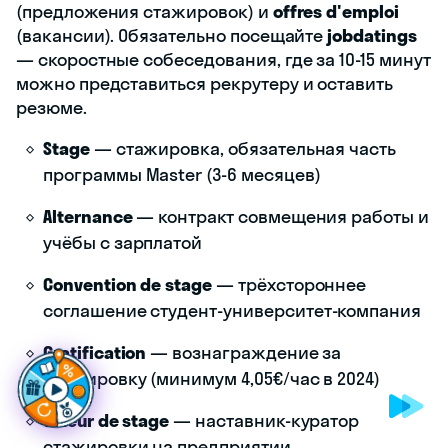
(предложения стажировок) и
offres d'emploi
(вакансии). Обязательно посещайте
jobdatings
— скоростные собеседования, где за 10-15 минут
можно представиться рекрутеру и оставить
резюме.
Stage
— стажировка, обязательная часть
программы Master (3-6 месяцев)
Alternance
— контракт совмещения работы и
учёбы с зарплатой
Convention de stage
— трёхстороннее
соглашение студент-университет-компания
Г
о
т
о
в
ы
п
р
о
д
в
и
г
а
т
ь
Gratification
— вознаграждение за
стажировку (минимум 4,05€/час в 2024)
Tuteur de stage
— наставник-куратор
стажировки на предприятии