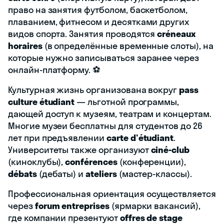
право на занятия футболом, баскетболом,
плаванием, фитнесом и десятками других
видов спорта. Занятия проводятся
créneaux
horaires
(в определённые временные слоты), на
которые нужно записываться заранее через
онлайн-платформу. ⚽
Культурная жизнь организована вокруг
pass
culture étudiant
— льготной программы,
дающей доступ к музеям, театрам и концертам.
Многие музеи бесплатны для студентов до 26
лет при предъявлении
carte d'étudiant
.
Университеты также организуют
ciné-club
(киноклубы),
conférences
(конференции),
débats
(дебаты) и
ateliers
(мастер-классы).
Профессиональная ориентация осуществляется
через
forum entreprises
(ярмарки вакансий),
где компании презентуют
offres de stage