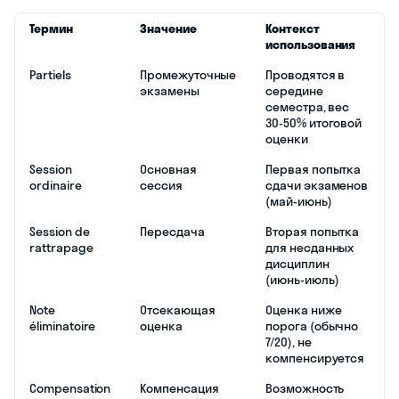
Термин
Значение
Контекст
использования
Partiels
Промежуточные
Проводятся в
экзамены
середине
семестра, вес
30-50% итоговой
оценки
Session
Основная
Первая попытка
ordinaire
сессия
сдачи экзаменов
(май-июнь)
Session de
Пересдача
Вторая попытка
rattrapage
для несданных
дисциплин
(июнь-июль)
Note
Отсекающая
Оценка ниже
éliminatoire
оценка
порога (обычно
7/20), не
компенсируется
Compensation
Компенсация
Возможность