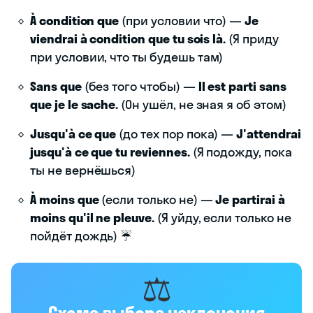
À condition que
(при условии что) —
Je
viendrai à condition que tu sois là.
(Я приду
при условии, что ты будешь там)
Sans que
(без того чтобы) —
Il est parti sans
que je le sache.
(Он ушёл, не зная я об этом)
Jusqu'à ce que
(до тех пор пока) —
J'attendrai
jusqu'à ce que tu reviennes.
(Я подожду, пока
ты не вернёшься)
À moins que
(если только не) —
Je partirai à
moins qu'il ne pleuve.
(Я уйду, если только не
пойдёт дождь) ☔
⚖️
Схема выбора наклонения