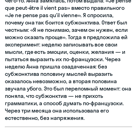
чего-то. Анна замялась, потом выдала: «Je pense
que peut-être il vient pas» вместо правильного
«Je ne pense pas qu'il vienne». Я спросила,
почему она так боится субжонктива. Ответ был
честным: «Я не понимаю, зачем он нужен, если
можно сказать проще». Тогда я предложила ей
эксперимент: неделю записывать все свои
мысли, где есть эмоции, оценки, желания — и
пытаться выразить их по-французски. Через
неделю Анна пришла озадаченная: без
субжонктива половину мыслей выразить
оказалось невозможно, а вторая половина
звучала убого. Это был переломный момент: она
поняла, что субжонктив — не прихоть
грамматики, а способ думать по-французски.
Через три месяца она использовала его
естественно, без напряжения.