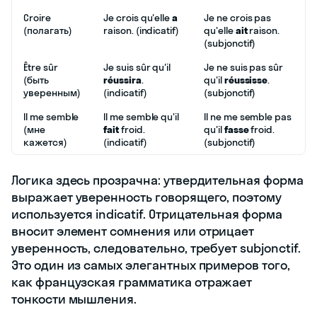
Croire
Je crois qu'elle
a
Je ne crois pas
(полагать)
raison. (indicatif)
qu'elle
ait
raison.
(subjonctif)
Être sûr
Je suis sûr qu'il
Je ne suis pas sûr
(быть
réussira
.
qu'il
réussisse
.
уверенным)
(indicatif)
(subjonctif)
Il me semble
Il me semble qu'il
Il ne me semble pas
(мне
fait
froid.
qu'il
fasse
froid.
кажется)
(indicatif)
(subjonctif)
Логика здесь прозрачна: утвердительная форма
выражает уверенность говорящего, поэтому
используется indicatif. Отрицательная форма
вносит элемент сомнения или отрицает
уверенность, следовательно, требует subjonctif.
Это один из самых элегантных примеров того,
как французская грамматика отражает
тонкости мышления.