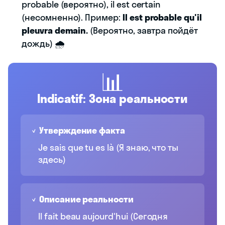
probable (вероятно), il est certain
(несомненно). Пример:
Il est probable qu'il
pleuvra demain.
(Вероятно, завтра пойдёт
дождь) 🌧️
📊
Indicatif: Зона реальности
✓ Утверждение факта
Je sais que tu es là (Я знаю, что ты
здесь)
✓ Описание реальности
Il fait beau aujourd'hui (Сегодня