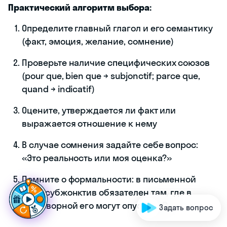
Практический алгоритм выбора:
Определите главный глагол и его семантику
(факт, эмоция, желание, сомнение)
Проверьте наличие специфических союзов
(pour que, bien que → subjonctif; parce que,
quand → indicatif)
Оцените, утверждается ли факт или
выражается отношение к нему
В случае сомнения задайте себе вопрос:
«Это реальность или моя оценка?»
Г
о
т
о
в
ы
п
р
о
д
в
и
г
а
т
ь
с
я
в
о
ф
р
а
н
ц
у
з
с
к
о
м
—
|
Помните о формальности: в письменной
речи субжонктив обязателен там, где в
разговорной его могут опустить 📝
Задать вопрос