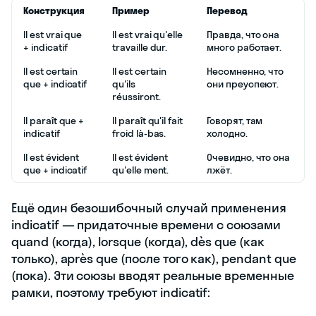
Конструкция
Пример
Перевод
Il est vrai que
Il est vrai qu'elle
Правда, что она
+ indicatif
travaille dur.
много работает.
Il est certain
Il est certain
Несомненно, что
que + indicatif
qu'ils
они преуспеют.
réussiront.
Il paraît que +
Il paraît qu'il fait
Говорят, там
indicatif
froid là-bas.
холодно.
Il est évident
Il est évident
Очевидно, что она
que + indicatif
qu'elle ment.
лжёт.
Ещё один безошибочный случай применения
indicatif — придаточные времени с союзами
quand (когда), lorsque (когда), dès que (как
только), après que (после того как), pendant que
(пока). Эти союзы вводят реальные временные
рамки, поэтому требуют indicatif: