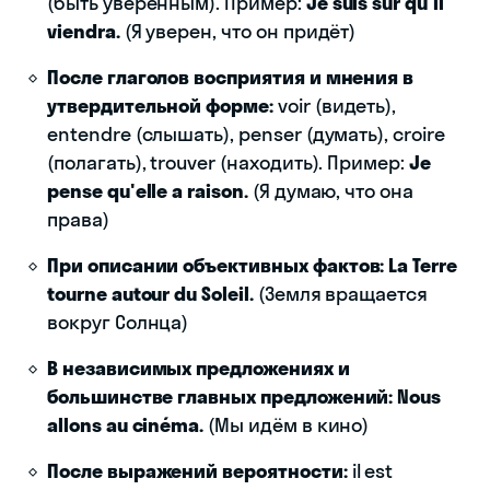
(быть уверенным). Пример:
Je suis sûr qu'il
viendra.
(Я уверен, что он придёт)
После глаголов восприятия и мнения в
утвердительной форме:
voir (видеть),
entendre (слышать), penser (думать), croire
(полагать), trouver (находить). Пример:
Je
pense qu'elle a raison.
(Я думаю, что она
права)
При описании объективных фактов:
La Terre
tourne autour du Soleil.
(Земля вращается
вокруг Солнца)
В независимых предложениях и
большинстве главных предложений:
Nous
allons au cinéma.
(Мы идём в кино)
После выражений вероятности:
il est