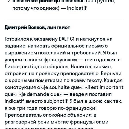
Il est triste parce qu'il est seul.
(Он грустен,
потому что одинок) — indicatif
Дмитрий Волков, лингвист
Готовился к экзамену DALF C1 и наткнулся на
задание: написать официальное письмо с
выражением пожеланий и требований. Я был
уверен в своём французском — три года жил в
Лионе, свободно общался. Написал письмо,
отправил на проверку преподавателю. Вернули
с красными пометками по всему тексту. Каждая
конструкция с «je souhaite que», «il est important
que», «je demande que» — везде я поставил
indicatif вместо subjonctif. Я был в шоке: как так,
я же три года говорю по-французски!
Преподаватель спокойно объяснил: в
разговорной речи многие французы сами
упрощают и иногда «проглатывают»