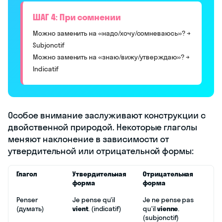
ШАГ 4: При сомнении
Можно заменить на «надо/хочу/сомневаюсь»? →
Subjonctif
Можно заменить на «знаю/вижу/утверждаю»? →
Indicatif
Особое внимание заслуживают конструкции с
двойственной природой. Некоторые глаголы
меняют наклонение в зависимости от
утвердительной или отрицательной формы:
Глагол
Утвердительная
Отрицательная
форма
форма
Penser
Je pense qu'il
Je ne pense pas
(думать)
vient
. (indicatif)
qu'il
vienne
.
(subjonctif)