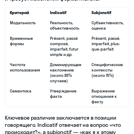
Критерий
Indicatif
Subjonctif
Модальность
Реальность,
Субъективность,
объективность
оценка
Временные
Présent, passé
Présent, passé,
формы
composé,
imparfait, plus-
imparfait, futur
que-parfait
simple и др.
Частота
Доминирующее
Специфические
использования
наклонение
контексты
(около 85%
(около 15%)
случаев)
Семантика
Утверждение
Выражение
факта
отношения к
факту
Ключевое различие заключается в позиции
говорящего. Indicatif отвечает на вопрос «что
происходит?», а subjonctif — «как я к этому