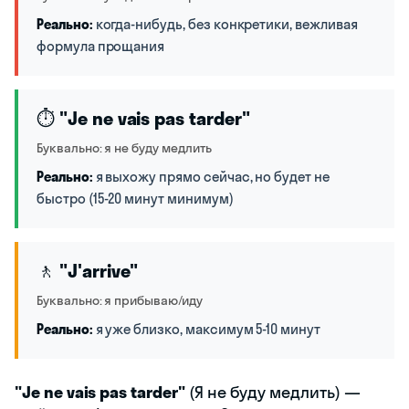
Реально:
когда-нибудь, без конкретики, вежливая
формула прощания
⏱️
"Je ne vais pas tarder"
Буквально: я не буду медлить
Реально:
я выхожу прямо сейчас, но будет не
быстро (15-20 минут минимум)
🚶
"J'arrive"
Буквально: я прибываю/иду
Реально:
я уже близко, максимум 5-10 минут
"Je ne vais pas tarder"
(Я не буду медлить) —