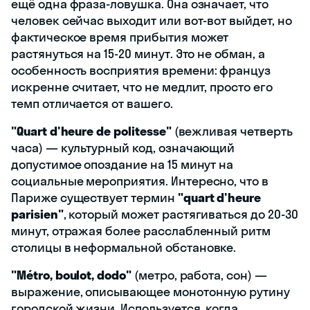
ещё одна фраза-ловушка. Она означает, что
человек сейчас выходит или вот-вот выйдет, но
фактическое время прибытия может
растянуться на 15-20 минут. Это не обман, а
особенность восприятия времени: француз
искренне считает, что не медлит, просто его
темп отличается от вашего.
"Quart d'heure de politesse"
(вежливая четверть
часа) — культурный код, означающий
допустимое опоздание на 15 минут на
социальные мероприятия. Интересно, что в
Париже существует термин
"quart d'heure
parisien"
, который может растягиваться до 20-30
минут, отражая более расслабленный ритм
столицы в неформальной обстановке.
"Métro, boulot, dodo"
(метро, работа, сон) —
выражение, описывающее монотонную рутину
городской жизни. Используется, когда