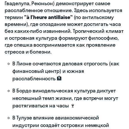
Гваделупа, Реюньон) демонстрирует самое
расслабленное отношение. Здесь используется
термин
"à l'heure antillaise"
(по антильскому
времени), где опоздание может достигать часа
без каких-либо извинений. Тропический климат
и островная культура формируют философию,
где спешка воспринимается как проявление
стресса и болезни.
В Лионе сочетаются деловая строгость (как
финансовый центр) и южная
расслабленность 🏦
В Бордо винодельческая культура диктует
неспешный темп жизни, где встречи могут
растягиваться на часы 🍷
В Тулузе влияние авиакосмической
индустрии создаёт островки немецкой