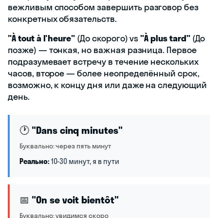
вежливым способом завершить разговор без
конкретных обязательств.
"À tout à l'heure"
(До скорого) vs
"À plus tard"
(До
позже) — тонкая, но важная разница. Первое
подразумевает встречу в течение нескольких
часов, второе — более неопределённый срок,
возможно, к концу дня или даже на следующий
день.
🕐
"Dans cinq minutes"
Буквально: через пять минут
Реально:
10-30 минут, я в пути
📅
"On se voit bientôt"
Буквально: увидимся скоро