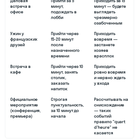
Деловая
Прийти за 5
Приходить за 15
встреча в
минут,
минут — будете
офисе
подождать в
выглядеть
лобби
чрезмерно
озабоченным
Ужин у
Прийти через
Приходить
французских
15-20 минут
вовремя —
друзей
после
застанете
назначенного
хозяев
времени
врасплох
Встреча в
Прийти через 10
Приходить
кафе
минут, занять
ровно вовремя
столик,
и нервно ждать
заказать
у входа
напиток
Официальное
Строгая
Рассчитывать на
мероприятие
пунктуальность,
снисхождение
(конференция,
за 10 минут до
— таких
премьера)
начала
событий
правило "quart
d'heure" не
касается