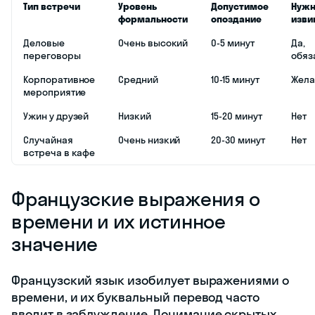
Тип встречи
Уровень
Допустимое
Нужн
формальности
опоздание
изви
Деловые
Очень высокий
0-5 минут
Да,
переговоры
обяз
Корпоративное
Средний
10-15 минут
Жела
мероприятие
Ужин у друзей
Низкий
15-20 минут
Нет
Случайная
Очень низкий
20-30 минут
Нет
встреча в кафе
Французские выражения о
времени и их истинное
значение
Французский язык изобилует выражениями о
времени, и их буквальный перевод часто
вводит в заблуждение. Понимание скрытых