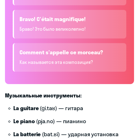
Bravo! C'était magnifique!
Браво! Это было великолепно!
Comment s'appelle ce morceau?
Как называется эта композиция?
Музыкальные инструменты:
La guitare
(ɡi.taʁ) — гитара
Le piano
(pja.no) — пианино
La batterie
(bat.ʁi) — ударная установка