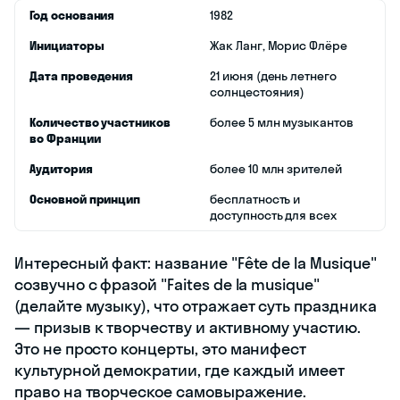
Год основания
1982
Инициаторы
Жак Ланг, Морис Флёре
Дата проведения
21 июня (день летнего
солнцестояния)
Количество участников
более 5 млн музыкантов
во Франции
Аудитория
более 10 млн зрителей
Основной принцип
бесплатность и
доступность для всех
Интересный факт: название "Fête de la Musique"
созвучно с фразой "Faites de la musique"
(делайте музыку), что отражает суть праздника
— призыв к творчеству и активному участию.
Это не просто концерты, это манифест
культурной демократии, где каждый имеет
право на творческое самовыражение.