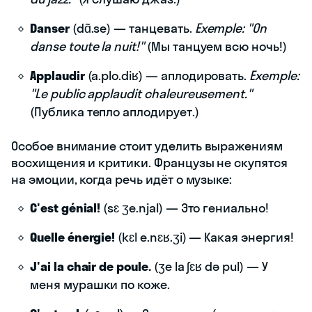
Danser
(dɑ̃.se) — танцевать.
Exemple: "On
danse toute la nuit!"
(Мы танцуем всю ночь!)
Applaudir
(a.plo.diʁ) — аплодировать.
Exemple:
"Le public applaudit chaleureusement."
(Публика тепло аплодирует.)
Особое внимание стоит уделить выражениям
восхищения и критики. Французы не скупятся
на эмоции, когда речь идёт о музыке:
C'est génial!
(sɛ ʒe.njal) — Это гениально!
Quelle énergie!
(kɛl e.nɛʁ.ʒi) — Какая энергия!
J'ai la chair de poule.
(ʒe la ʃɛʁ də pul) — У
меня мурашки по коже.