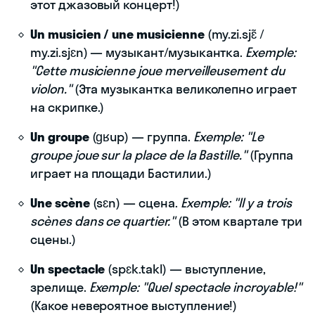
этот джазовый концерт!)
Un musicien / une musicienne
(my.zi.sjɛ̃ /
my.zi.sjɛn) — музыкант/музыкантка.
Exemple:
"Cette musicienne joue merveilleusement du
violon."
(Эта музыкантка великолепно играет
на скрипке.)
Un groupe
(ɡʁup) — группа.
Exemple: "Le
groupe joue sur la place de la Bastille."
(Группа
играет на площади Бастилии.)
Une scène
(sɛn) — сцена.
Exemple: "Il y a trois
scènes dans ce quartier."
(В этом квартале три
сцены.)
Un spectacle
(spɛk.takl) — выступление,
зрелище.
Exemple: "Quel spectacle incroyable!"
(Какое невероятное выступление!)