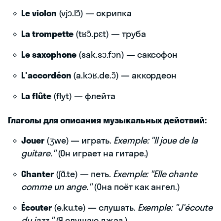
Le violon
(vjɔ.lɔ̃) — скрипка
La trompette
(tʁɔ̃.pɛt) — труба
Le saxophone
(sak.sɔ.fɔn) — саксофон
L'accordéon
(a.kɔʁ.de.ɔ̃) — аккордеон
La flûte
(flyt) — флейта
Глаголы для описания музыкальных действий:
Jouer
(ʒwe) — играть.
Exemple: "Il joue de la
guitare."
(Он играет на гитаре.)
Chanter
(ʃɑ̃.te) — петь.
Exemple: "Elle chante
comme un ange."
(Она поёт как ангел.)
Écouter
(e.ku.te) — слушать.
Exemple: "J'écoute
du jazz."
(Я слушаю джаз.)