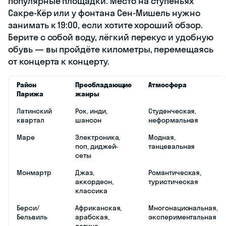
популярные площадки. Место на ступеньях
Сакре-Кёр или у фонтана Сен-Мишель нужно
занимать к 19:00, если хотите хороший обзор.
Берите с собой воду, лёгкий перекус и удобную
обувь — вы пройдёте километры, перемещаясь
от концерта к концерту.
Район
Преобладающие
Атмосфера
Парижа
жанры
Латинский
Рок, инди,
Студенческая,
квартал
шансон
неформальная
Маре
Электроника,
Модная,
поп, диджей-
танцевальная
сеты
Монмартр
Джаз,
Романтическая,
аккордеон,
туристическая
классика
Берси/
Африканская,
Многонациональная,
Бельвиль
арабская,
экспериментальная