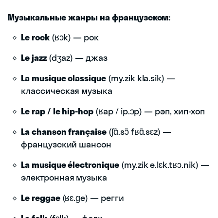
Музыкальные жанры на французском:
Le rock
(ʁɔk) — рок
Le jazz
(dʒaz) — джаз
La musique classique
(my.zik kla.sik) —
классическая музыка
Le rap / le hip-hop
(ʁap / ip.ɔp) — рэп, хип-хоп
La chanson française
(ʃɑ̃.sɔ̃ fʁɑ̃.sɛz) —
французский шансон
La musique électronique
(my.zik e.lɛk.tʁɔ.nik) —
электронная музыка
Le reggae
(ʁɛ.ɡe) — регги