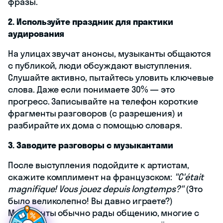
фразы.
2. Используйте праздник для практики
аудирования
На улицах звучат анонсы, музыканты общаются
с публикой, люди обсуждают выступления.
Слушайте активно, пытайтесь уловить ключевые
слова. Даже если понимаете 30% — это
прогресс. Записывайте на телефон короткие
фрагменты разговоров (с разрешения) и
разбирайте их дома с помощью словаря.
3. Заводите разговоры с музыкантами
После выступления подойдите к артистам,
скажите комплимент на французском:
"C'était
magnifique! Vous jouez depuis longtemps?"
(Это
Г
о
т
о
в
ы
п
р
о
было великолепно! Вы давно играете?)
|
Музыканты обычно рады общению, многие с