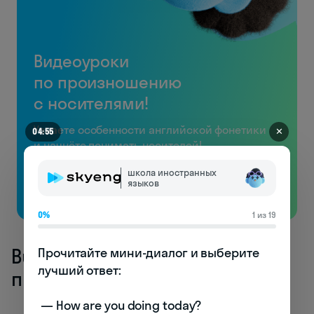
Видеоуроки
по произношению
с носителями!
Узнаете особенности английской фонетики
✕
04:50
и начнёте понимать носителей!
школа иностранных
Бесплатно
языков
0%
1 из 19
Businessman [ˈbɪznəsmæn] —
Прочитайте мини-диалог и выберите 
лучший ответ:

предприниматель
 — How are you doing today? 
