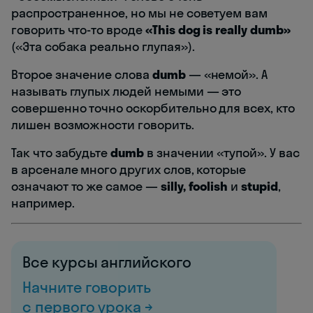
распространенное, но мы не советуем вам
говорить что-то вроде
«This dog is really dumb»
(«Эта собака реально глупая»).
Второе значение слова
dumb
— «немой». А
называть глупых людей немыми — это
совершенно точно оскорбительно для всех, кто
лишен возможности говорить.
Так что забудьте
dumb
в значении «тупой». У вас
в арсенале много других слов, которые
означают то же самое —
silly, foolish
и
stupid
,
например.
Все курсы английского
Начните говорить
с первого урока →