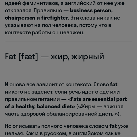
идеей феминитивов, а английский от нее уже
отказался. Правильно —
business person,
chairperson
и
firefighter
. Эти слова никак не
указывают на пол человека, потому что в
контексте работы он неважен.
Fat [fæt] — жир, жирный
И снова все зависит от контекста. Слово
fat
никого не заденет, если речь идет о еде или
правильном питании —
«Fats are essential part
of a healthy, balanced diet»
(«Жиры — важная
часть здоровой сбалансированной диеты»).
Но описывать полного человека словом
fat
уже
нельзя. Как и в русском, в английском языке