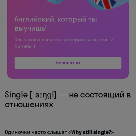
Английский, который ты
выучишь!
Обычно мы даём эти материалы за деньги.
Но тебе ⬇️
Бесплатно
Single [ˈsɪŋɡl] — не состоящий в
отношениях
Одиночки часто слышат
«Why still single?»