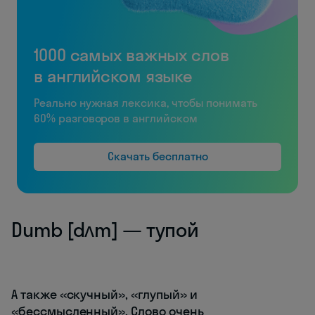
1000 самых важных слов
в английском языке
Реально нужная лексика, чтобы понимать
60% разговоров в английском
Скачать бесплатно
Dumb [dʌm] — тупой
А также «скучный», «глупый» и
«бессмысленный». Слово очень