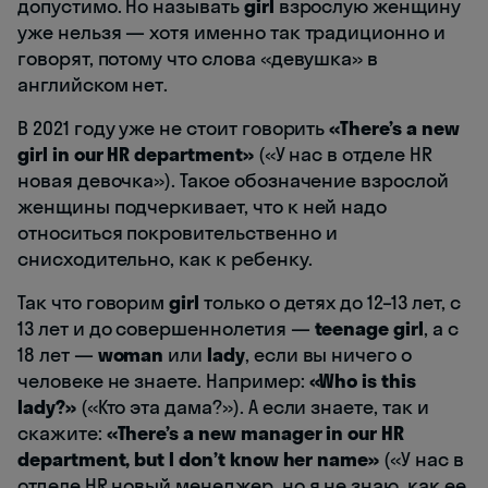
допустимо. Но называть
girl
взрослую женщину
уже нельзя — хотя именно так традиционно и
говорят, потому что слова «девушка» в
английском нет.
В 2021 году уже не стоит говорить
«There’s a new
girl in our HR department»
(«У нас в отделе HR
новая девочка»). Такое обозначение взрослой
женщины подчеркивает, что к ней надо
относиться покровительственно и
снисходительно, как к ребенку.
Так что говорим
girl
только о детях до 12–13 лет, с
13 лет и до совершеннолетия —
teenage girl
, а с
18 лет —
woman
или
lady
, если вы ничего о
человеке не знаете. Например:
«Who is this
lady?»
(«Кто эта дама?»). А если знаете, так и
скажите:
«There’s a new manager in our HR
department, but I don’t know her name»
(«У нас в
отделе HR новый менеджер, но я не знаю, как ее