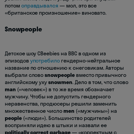
потом
оправдывался
— мол, это все
«британское произношение» виновато.
Snowpeople
Детское шоу CBeebies на BBC в одном из
эпизодов
употребило
гендерно-нейтральное
название по отношению к снеговикам. Авторы
выбрали слово
snowpeople
вместо привычного
английскому уху
snowmen
. Дело в том, что слово
man
(«человек») в то же время обозначает
мужчину. Чтобы не допустить гендерного
неравенства, продюсеры решили заменить
множественное число
men
(«мужчины») на
people
(«люди»). Большинство родителей
восприняли идею в штыки и назвали ее
politically correct garbage
— «корректным с