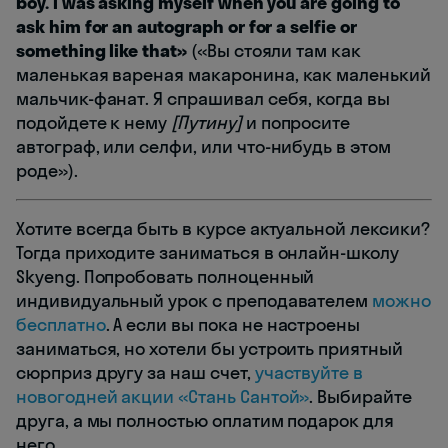
boy. I was asking myself when you are going to
ask him for an autograph or for a selfie or
something like that»
(«Вы стояли там как
маленькая вареная макаронина, как маленький
мальчик-фанат. Я спрашивал себя, когда вы
подойдете к нему
[Путину]
и попросите
автограф, или селфи, или что-нибудь в этом
роде»).
Хотите всегда быть в курсе актуальной лексики?
Тогда приходите заниматься в онлайн-школу
Skyeng. Попробовать полноценный
индивидуальный урок с преподавателем
можно
бесплатно
. А если вы пока не настроены
заниматься, но хотели бы устроить приятный
сюрприз другу за наш счет,
участвуйте в
новогодней акции «Стань Сантой»
. Выбирайте
друга, а мы полностью оплатим подарок для
него.