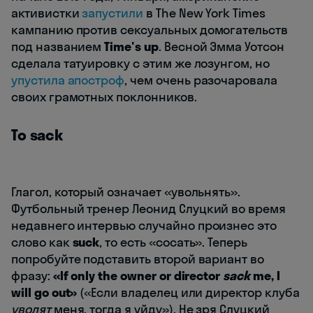
активистки
запустили
в The New York Times
кампанию против сексуальных домогательств
под названием
Time's up
. Весной Эмма Уотсон
сделала татуировку с этим же лозунгом, но
упустила апостроф
, чем очень разочаровала
своих грамотных поклонников.
To sack
Глагол, который означает «увольнять».
Футбольный тренер Леонид Слуцкий во время
недавнего интервью случайно произнес это
слово как
suck
, то есть «сосать». Теперь
попробуйте подставить второй вариант во
фразу:
«If only the owner or director
sack
me, I
will go out»
(«Если владелец или директор клуба
уволят
меня, тогда я уйду»). Не зря Слуцкий