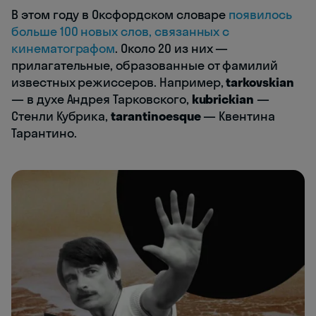
В этом году в Оксфордском словаре
появилось
больше 100 новых слов, связанных с
кинематографом
. Около 20 из них —
прилагательные, образованные от фамилий
известных режиссеров. Например,
tarkovskian
— в духе Андрея Тарковского,
kubrickian
—
Стенли Кубрика,
tarantinoesque
— Квентина
Тарантино.