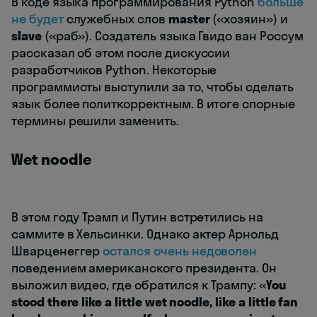
В коде языка программирования Python
больше
не будет
служебных слов
master
(«хозяин») и
slave
(«раб»). Создатель языка Гвидо ван Россум
рассказал об этом после дискуссии
разработчиков Python. Некоторые
программисты выступили за то, чтобы сделать
язык более политкорректным. В итоге спорные
термины решили заменить.
Wet noodle
В этом году Трамп и Путин встретились на
саммите в Хельсинки. Однако актер Арнольд
Шварценеггер
остался очень недоволен
поведением американского президента. Он
выложил видео, где обратился к Трампу: «
You
stood there like a little wet noodle, like a little fan