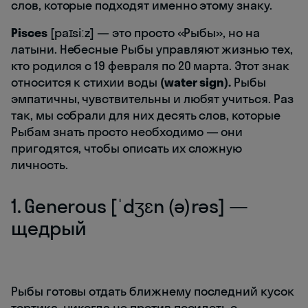
слов, которые подходят именно этому знаку.
Pisces
[paɪsiːz] — это просто «Рыбы», но на
латыни. Небесные Рыбы управляют жизнью тех,
кто родился с 19 февраля по 20 марта. Этот знак
относится к стихии воды
(water sign).
Рыбы
эмпатичны, чувствительны и любят учиться. Раз
так, мы собрали для них десять слов, которые
Рыбам знать просто необходимо — они
пригодятся, чтобы описать их сложную
личность.
1. Generous [ˈdʒɛn (ə)rəs] —
щедрый
Рыбы готовы отдать ближнему последний кусок
тортика, никогда не против посидеть с