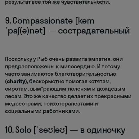
результат все той же чувствительности.
9. Compassionate [kəm
ˈpaʃ(ə)nət] — сострадательный
Поскольку у Рыб очень развита эмпатия, они
предрасположены к милосердию. И потому
часто занимаются благотворительностью
(charity),
бескорыстно помогая котятам,
сиротам, вым*рающим тюленям и дождевым
лесам. Это же качество делает их прекрасными
медсестрами, психотерапевтами и
социальными работниками.
10. Solo [ˈsəʊləʊ] — в одиночку