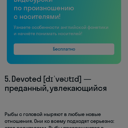
по произношению
с носителями!
Узнаете особенности английской фонетики
и начнёте понимать носителей!
Бесплатно
5. Devoted [dɪˈvəʊtɪd] —
преданный, увлекающийся
Рыбы с головой ныряют в любые новые
отношения. Они ко всему подходят серьезно:
став родителями, Рыбы превращаются в