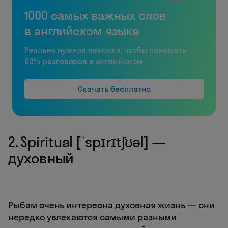
1000 самых важных слов
в английском языке
Реально нужная лексика, чтобы понимать
60% разговоров в английском
Скачать бесплатно
2. Spiritual [ˈspɪrɪtʃʊəl] —
духовный
Рыбам очень интересна духовная жизнь — они
нередко увлекаются самыми разными