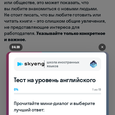
или обществе, это может показать, что
вы любите знакомиться с новыми людьми.
Не стоит писать, что вы любите готовить или
читать книги – это слишком общие увлечения,
не представляющие интереса для
работодателя.
Указывайте только конкретное
и важное.
✕
04:39
школа иностранных
языков
Тест на уровень английского
0%
1 из 19
Прочитайте мини-диалог и выберите 
лучший ответ:
