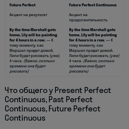
Future Perfect
Future Perfect Continuous
Акцент на результат
Акцент на
продолжительность
By the time Marshall gets
By the time Marshall gets
home, Lily will be painting
home, Lily will be painting
for 4 hours in a row.
— К
for 4 hours in a row.
— К
тому моменту, как
тому моменту, как
Маршал придет домой,
Маршал придет домой,
Лили будет рисовать (уже)
Лили будет рисовать
(уже)
4 часа.
(Важно, сколько
4 часа.
(Важно, сколько
времени она будет
времени она будет
рисовать)
рисовать)
Что общего у Present Perfect
Continuous, Past Perfect
Continuous, Future Perfect
Continuous