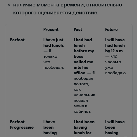
наличие момента времени, относительно
которого оценивается действие.
Present
Past
Future
Perfect
I have just
I had had
I will have
had lunch
.
lunch
had lunch
— Я
before my
by 12 a.m
.
только
boss
— К 12
что
called me
часам я
пообедал.
into his
уже
office.
— Я
пообедаю.
пообедал
до того,
как
начальник
позвал
меня в
кабинет.
Perfect
I have
I had been
I will have
Progressive
been
having
been
having
lunch for
having