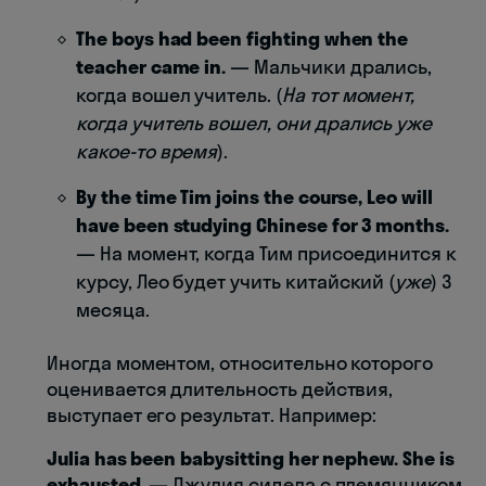
The boys had been fighting when the
teacher came in.
— Мальчики дрались,
когда вошел учитель. (
На тот момент,
когда учитель вошел, они дрались уже
какое-то время
).
By the time Tim joins the course, Leo will
have been studying Chinese for 3 months.
— На момент, когда Тим присоединится к
курсу, Лео будет учить китайский (
уже
) 3
месяца.
Иногда моментом, относительно которого
оценивается длительность действия,
выступает его результат. Например:
Julia has been babysitting her nephew. She is
exhausted.
— Джулия сидела с племянником.