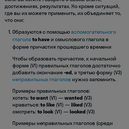
достижениях, результатах. Но кроме ситуаций,
где вы их можете применить, их объединяет то,
что они:
Образуются с помощью
вспомогательного
глагола
to have
и смыслового глагола в
форме причастия прошедшего времени
Чтобы образовать причастие, к начальной
форме (V1) правильных глаголов достаточно
добавить окончание
-ed
, а третью форму (V3)
неправильных глаголов
нужно запомнить.
Примеры правильных глаголов:
хотеть:
to want
(V1) —
wanted
(V3)
нравиться:
to like
(V1) —
liked
(V3)
смотреть:
to look
(V1) —
looked
(V3)
Примеры неправильных глаголов (среди