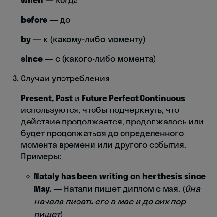
when
— когда
before
— до
by
— к (какому-либо моменту)
since
— с (какого-либо момента)
Случаи употребления
Present, Past
и
Future Perfect Continuous
используются, чтобы подчеркнуть, что
действие продолжается, продолжалось или
будет продолжаться до определенного
момента времени или другого события.
Примеры:
Nataly has been writing on her thesis since
May.
— Натали пишет диплом с мая. (
Она
начала писать его в мае и до сих пор
пишет
)