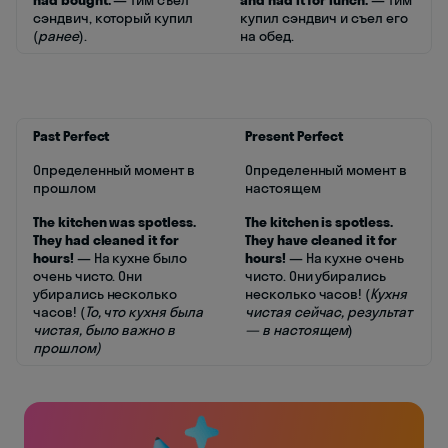
had bought.
— Тим съел
and had it for lunch.
— Тим
сэндвич, который купил
купил сэндвич и съел его
(
ранее
).
на обед.
Past Perfect
Present Perfect
Определенный момент в
Определенный момент в
прошлом
настоящем
The kitchen was spotless.
The kitchen is spotless.
They had cleaned it for
They have cleaned it for
hours!
— На кухне было
hours!
— На кухне очень
очень чисто. Они
чисто. Они убирались
убирались несколько
несколько часов! (
Кухня
часов! (
То, что кухня была
чистая сейчас, результат
чистая, было важно в
— в настоящем
)
прошлом)