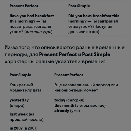
Present Perfect
Past Simple
Have you had breakfast
Did you have breakfast this
this morning?
— Ты
morning?
— Ты завтракал
позавтракал сегодня
этим утром? (Наступил
утром? (
Все еще утро
)
день или вечер)
Из-за того, что описываются разные временные
периоды, для
Present Perfect
и
Past Simple
характерны разные указатели времени:
Past Simple
Present Perfect
Конкретный
Еще незавершенный период или
момент или дата
неконкретный момент
yesterday
today
(сегодня)
(вчера)
this month
(в этом месяце)
already
(уже)
last week
(на
прошлой неделе)
in 2007
(в 2007)