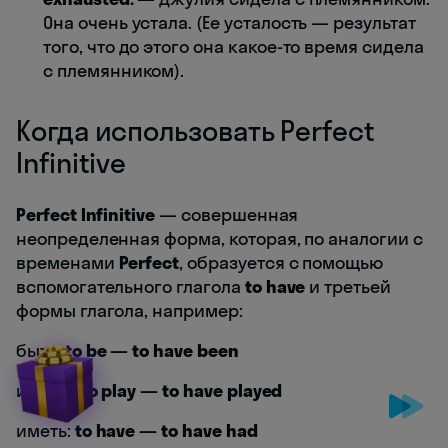
Она очень устала. (Ее усталость — результат
того, что до этого она какое-то время сидела
с племянником).
Когда использовать Perfect
Infinitive
Perfect Infinitive
— совершенная
неопределенная форма, которая, по аналогии с
временами
Perfect
, образуется с помощью
вспомогательного глагола
to have
и третьей
формы глагола, например:
быть:
to be — to have been
играть:
to play — to have played
иметь:
to have — to have had