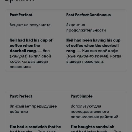
Past Perfect
Past Perfect Continuous
Акцент на результате
Акцент на
продолжительности
Neil had had his cup of
Neil had been having his cup
coffee when the
of coffee when the doorbell
doorbell rang.
— Нил
rang.
— Нил пил свой кофе
(
как раз
) выпил свой
(
уже какое-то время
), когда
кофе, когда в дверь
в дверь позвонили.
позвонили.
Past Perfect
Past Simple
Описывает предыдущее
Используют для
действие
последовательного
перечисления действий
Tim had a sandwich that he
Tim bought a sandwich