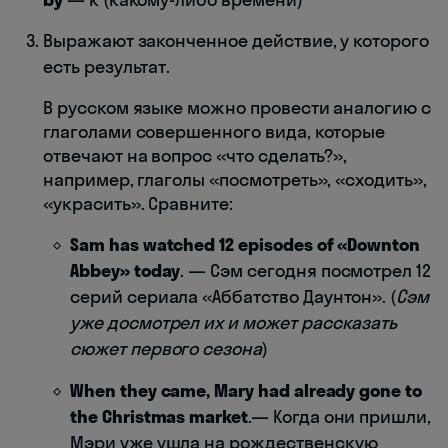
Выражают законченное действие, у которого
есть результат.
В русском языке можно провести аналогию с
глаголами совершенного вида, которые
отвечают на вопрос «что сделать?»,
например, глаголы «посмотреть», «сходить»,
«украсить». Сравните:
Sam has watched 12 episodes of «Downton
Abbey» today
. — Сэм сегодня посмотрел 12
серий сериала «Аббатство Даунтон». (
Сэм
уже досмотрел их и может рассказать
сюжет первого сезона
)
When they came, Mary had already gone to
the Christmas market
.— Когда они пришли,
Мэри уже ушла на рождественскую