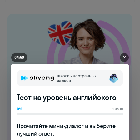
✕
04:50
школа иностранных
языков
Тест на уровень английского
Занимайтесь английским
0%
1 из 19
бесплатно!
Прочитайте мини-диалог и выберите 
Выполняйте интерактивные упражнения
лучший ответ:

и прокачивайте языковые навыки