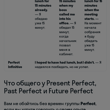
lunch for
15 minutes
lunch for 15
15 minutes
when my
minutes
already.
boss
when the
— Я
called me
meeting
обедаю
into his
starts.
—
уже 15
office.
— Я
На момент
минут.
обедал 15
начала
минут,
собрания
когда
я буду
начальник
обедать
позвал
уже 15
меня в
минут.
кабинет.
Perfect
I hoped to have had lunch, but I didn’t.
— Я
Infinitive
надеялся пообедать, но не успел.
Что общего у Present Perfect,
Past Perfect и Future Perfect
Вам не обойтись без времен группы
Perfect
,
если вы хотите говорить о своем опыте,