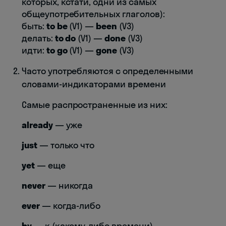
которых, кстати, одни из самых
общеупотребительных глаголов):
быть:
to be
(V1) —
been
(V3)
делать:
to do
(V1) —
done
(V3)
идти:
to go
(V1) —
gone
(V3)
Часто употребляются с определенными
словами-индикаторами времени
Самые распространенные из них:
already
— уже
just
— только что
yet
— еще
never
— никогда
ever
— когда-либо
by
— к (какому-либо времени)