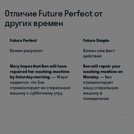
Отличие Future Perfect от
других времен
Future Perfect
Future Simple
Важен результат
Важен сам факт
действия
Mary hopes that Ben will have
Ben will repair your
repaired her washing machine
washing machine on
by Saturday morning.
— Мэри
Monday.
— Бен
надеется, что Том
отремонтирует
отремонтирует ее стиральную
вашу стиральную
машину к субботнему утру.
машину в
понедельник.