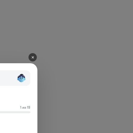
✕
1 из 19