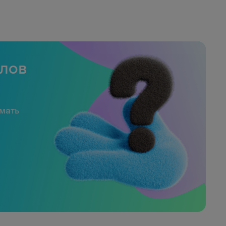
слов
имать