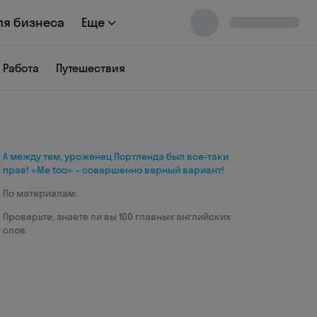
ля бизнеса
Еще
Работа
Путешествия
А между тем, уроженец Портленда был все-таки
прав! «Me too» – совершенно верный вариант!
По материалам:
Проверьте, знаете ли вы 100 главных английских
слов