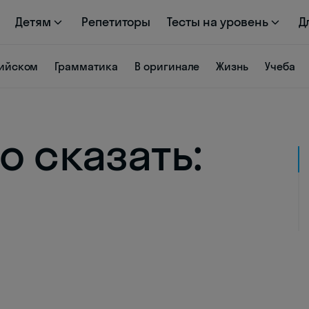
Детям
Репетиторы
Тесты на уровень
Д
лийском
Грамматика
В оригинале
Жизнь
Учеба
о сказать: