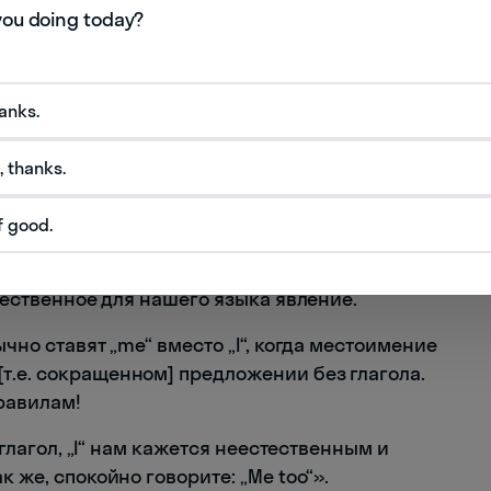
~ Ага, я тоже об этом думаю: надо хорошенько
подтянуть язык.
onner и Stewart Kellerman, авторы пяти книжек
з их блога
GrammarPhobia.com
:
hanks.
отим есть“), а вы отвечаете: „I too“ („Я тоже“), то
, thanks.
учит слишком формально и неестественно...
т „I [am hungry] too“ („Я тоже хочу есть“)... Вот
f good.
 так скажет, и тому есть причина. Даже если
трится неуклюже, официозно. Зато ответ
стественное для нашего языка явление.
ычно ставят „me“ вместо „I“, когда местоимение
т.е. сокращенном] предложении без глагола.
правилам!
т глагол, „I“ нам кажется неестественным и
к же, спокойно говорите: „Me too“».