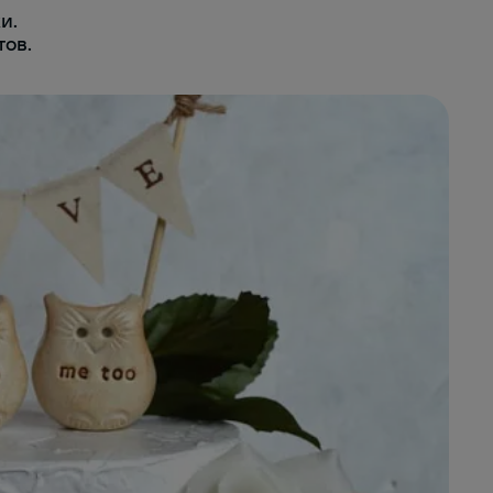
и.
тов.