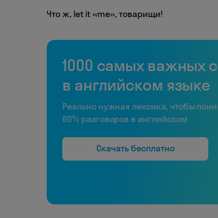
Что ж, let it «me», товарищи!
1000 самых важных 
в английском языке
Реально нужная лексика, чтобы пон
60% разговоров в английском
Скачать бесплатно