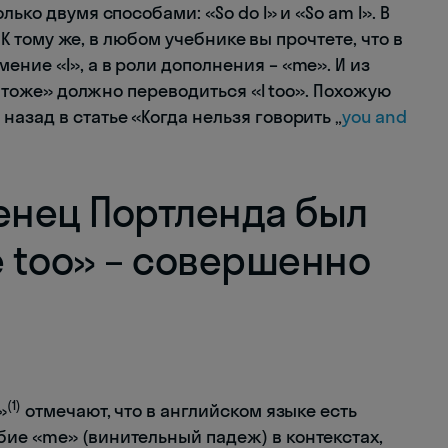
ько двумя способами: «So do I» и «So am I». В
. К тому же, в любом учебнике вы прочтете, что в
ние «I», а в роли дополнения – «me». И из
«Я тоже» должно переводиться «I too». Похожую
азад в статье «Когда нельзя говорить „
you and
енец Портленда был
e too» – совершенно
(1)
»
отмечают, что в английском языке есть
ие «me» (винительный падеж) в контекстах,