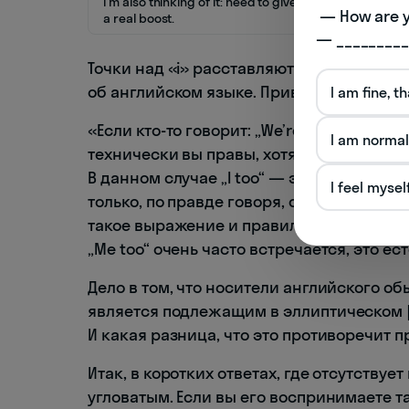
I’m also thinking of it: need to give my language
 — How are you doing today? 

a real boost.
— _________
Точки над «i» расставляют Patricia T. O’C
об английском языке. Приводим цитату и
I am fine, t
«Если кто-то говорит: „We’re hungry“ („Мы х
I am normal
технически вы правы, хотя ваша речь зв
В данном случае „I too“ — это сокращение о
I feel mysel
только, по правде говоря, очень мало кто
такое выражение и правильно... оно смо
„Me too“ очень часто встречается, это е
Дело в том, что носители английского об
является подлежащим в эллиптическом [
И какая разница, что это противоречит 
Итак, в коротких ответах, где отсутствуе
угловатым. Если вы его воспринимаете та