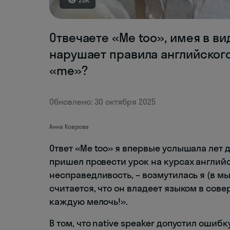
28K
Отвечаете «Me too», имея в ви
нарушает правила английского! 
«me»?
Обновлено: 30 октября 2025
Анна Коврова
Ответ «Me too» я впервые услышала лет д
пришел провести урок на курсах английск
несправедливость, – возмутилась я (в мы
считается, что он владеет языком в сове
каждую мелочь!».
В том, что native speaker допустил ошибк