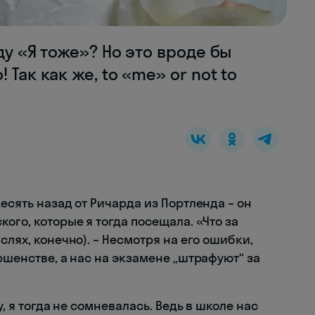
ду «Я тоже»? Но это вроде бы
Так как же, to «me» or not to
есять назад от Ричарда из Портленда – он
ого, которые я тогда посещала. «Что за
слях, конечно). – Несмотря на его ошибки,
ршенстве, а нас на экзамене „штрафуют“ за
у, я тогда не сомневалась. Ведь в школе нас