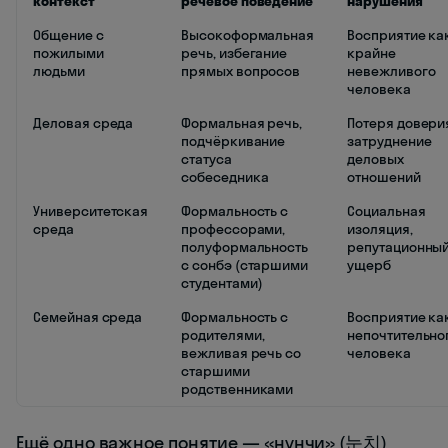
контекст
речевое поведение
нарушения
Общение с
Высокоформальная
Восприятие ка
пожилыми
речь, избегание
крайне
людьми
прямых вопросов
невежливого
человека
Деловая среда
Формальная речь,
Потеря довери
подчёркивание
затруднение
статуса
деловых
собеседника
отношений
Университетская
Формальность с
Социальная
среда
профессорами,
изоляция,
полуформальность
репутационны
с сонбэ (старшими
ущерб
студентами)
Семейная среда
Формальность с
Восприятие ка
родителями,
непочтительно
вежливая речь со
человека
старшими
родственниками
Ещё одно важное понятие — «нунчи» (눈치)