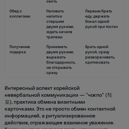
сесть
Обед с
Наливать
Первым брать
коллегами
напитки
еду, держать
старшим
бокал одной
двумя руками,
рукой при тостах
ждать начала
трапезы
Получение
Принимать
Брать одной
подарка
двумя руками,
рукой, сразу
выражать
разворачивать,
благодарность,
критиковать
не открывать
сразу
Интересный аспект корейской
невербальной коммуникации — "чокпо" (적
포), практика обмена визитными
карточками. Это не просто обмен контактной
информацией, а ритуализированное
действие, отражающее взаимное уважение.