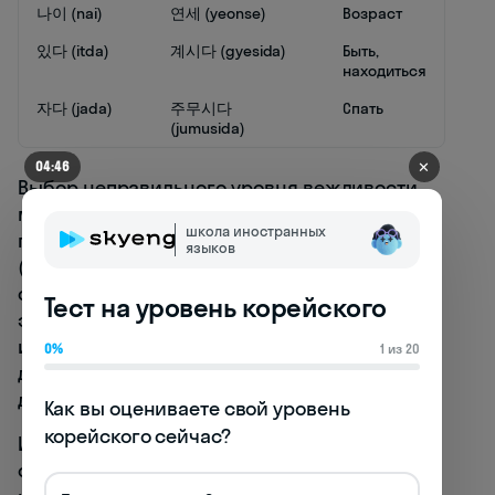
나이 (nai)
연세 (yeonse)
Возраст
있다 (itda)
계시다 (gyesida)
Быть,
находиться
자다 (jada)
주무시다
Спать
(jumusida)
✕
04:46
Выбор неправильного уровня вежливости
может привести к серьёзным социальным
школа иностранных
последствиям. Использование панмаль
языков
(неформального стиля) с незнакомцем или
старшим считается грубым нарушением
Тест на уровень корейского
этикета. С другой стороны, использование
излишне формального стиля с близкими
0%
1 из 20
друзьями может создать ощущение
дистанции и холодности. 🤔
Как вы оцениваете свой уровень 
корейского сейчас?
Интересно, что уровни вежливости также
отражают исторические изменения в