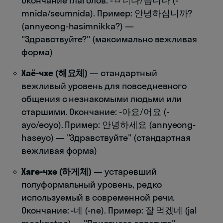
Окончание глаголов: -ㅂ니다/습니다 (-
mnida/seumnida). Пример: 안녕하십니까?
(annyeong-hasimnikka?) —
"Здравствуйте?" (максимально вежливая
форма)
Хаё-чхе (해요체)
— стандартный
вежливый уровень для повседневного
общения с незнакомыми людьми или
старшими. Окончание: -아요/어요 (-
ayo/eoyo). Пример: 안녕하세요 (annyeong-
haseyo) — "Здравствуйте" (стандартная
вежливая форма)
Хаге-чхе (하게체)
— устаревший
полуформальный уровень, редко
используемый в современной речи.
Окончание: -네 (-ne). Пример: 잘 먹겠네 (jal