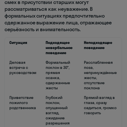
смех в присутствии старших могут
рассматриваться как неуважение. В
формальных ситуациях предпочтительно
сдержанное выражение лица, отражающее
серьёзность и внимательность.
Ситуация
Подходящее
Неподходящее
невербальное
поведение
поведение
Деловая
Формальный
Расслабленная
встреча с
поклон в 30°,
поза,
руководством
прямая
непринуждённые
осанка,
жесты,
сдержанные
отсутствие
жесты
поклона
Приветствие
Глубокий
Прямой взгляд в
пожилого
поклон,
глаза, сразу
родственника
опущенный
садиться, громко
взгляд,
говорить
ожидание
разрешения