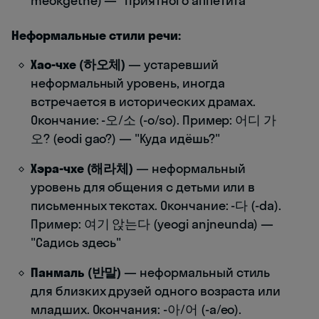
meokgetne) — "Приятного аппетита"
Неформальные стили речи:
Хао-чхе (하오체)
— устаревший
неформальный уровень, иногда
встречается в исторических драмах.
Окончание: -오/소 (-o/so). Пример: 어디 가
오? (eodi gao?) — "Куда идёшь?"
Хэра-чхе (해라체)
— неформальный
уровень для общения с детьми или в
письменных текстах. Окончание: -다 (-da).
Пример: 여기 앉는다 (yeogi anjneunda) —
"Садись здесь"
Панмаль (반말)
— неформальный стиль
для близких друзей одного возраста или
младших. Окончания: -아/어 (-a/eo).