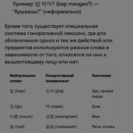
Пример: 밥 먹어? (bap meogeo?) —
"Кушаешь?" (неформально)
Кроме того, существует специальная
система гоноративной лексики, где для
обозначения одних и тех же действий или
предметов используются разные слова в
зависимости от того, относятся ли они к
вышестоящему лицу или нет:
Нейтральное
Гоноративный
Значение
слово
эквивалент
밥 (bap)
진지 (jinji)
Еда, приём
пищи
집 (jip)
댁 (daek)
Дом
이름 (ireum)
성함 (seongham)
Имя
말 (mal)
말씀 (malsseum)
Речь, слова