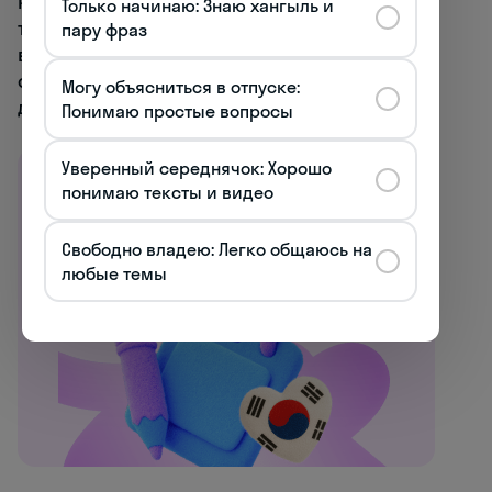
корейском обществе. Некоторые уровни,
Только начинаю: Знаю хангыль и
такие как хаге-чхе и хао-чхе, постепенно
пару фраз
выходят из употребления, что
свидетельствует о модернизации и
Могу объясниться в отпуске:
демократизации общества.
Понимаю простые вопросы
Уверенный середнячок: Хорошо
Все курсы корейского
понимаю тексты и видео
Начните говорить
с первого урока →
Свободно владею: Легко общаюсь на
любые темы