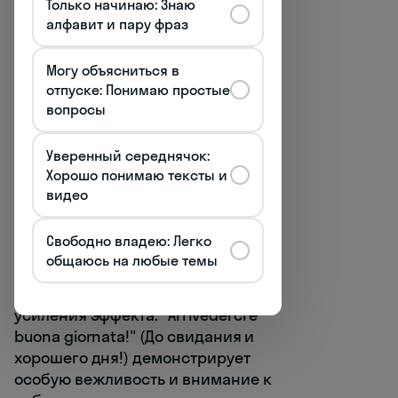
Только начинаю: Знаю
встретиться позже в тот же
алфавит и пару фраз
день.
Могу объясниться в
Buona giornata
[буона
отпуске: Понимаю простые
джорната] – "хорошего дня",
вопросы
прощание в первой половине
дня.
Уверенный середнячок:
Хорошо понимаю тексты и
Buona serata
[буона сэрата] –
видео
"хорошего вечера",
используется вечером.
Свободно владею: Легко
общаюсь на любые темы
Итальянцы часто комбинируют
несколько форм прощания для
усиления эффекта: "Arrivederci e
buona giornata!" (До свидания и
хорошего дня!) демонстрирует
особую вежливость и внимание к