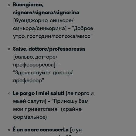
Buongiorno,
signore/signora/signorina
[буонджорно, синьоре/
синьора/синьорина] – "Доброе
утро, господин/госпожа/мисс"
Salve, dottore/professoressa
[сальвэ, дотторе/
профессоресса] –
"Здравствуйте, доктор/
профессор"
Le porgo i miei saluti
[ле порго и
мьей салути] – "Приношу Вам
мои приветствия" (крайне
формальное)
È un onore conoscerLa
[э ун