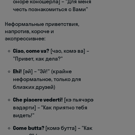
оноре коношерла] – "Для меня
честь познакомиться с Вами"
Неформальные приветствия,
напротив, короче и
экспрессивнее:
Ciao, come va?
[чао, комэ ва] –
"Привет, как дела?"
Ehi!
[эй] – "Эй!" (крайне
неформальное, только для
близких друзей)
Che piacere vederti!
[кэ пьячэрэ
вэдэрти] – "Как приятно тебя
видеть!"
Come butta?
[комэ бутта] – "Как