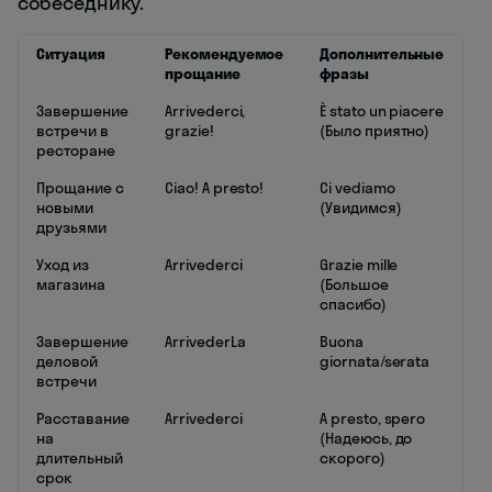
собеседнику.
Ситуация
Рекомендуемое
Дополнительные
прощание
фразы
Завершение
Arrivederci,
È stato un piacere
встречи в
grazie!
(Было приятно)
ресторане
Прощание с
Ciao! A presto!
Ci vediamo
новыми
(Увидимся)
друзьями
Уход из
Arrivederci
Grazie mille
магазина
(Большое
спасибо)
Завершение
ArrivederLa
Buona
деловой
giornata/serata
встречи
Расставание
Arrivederci
A presto, spero
на
(Надеюсь, до
длительный
скорого)
срок