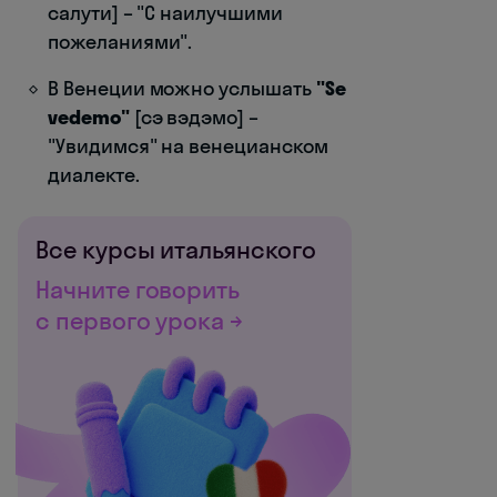
салути] – "С наилучшими
пожеланиями".
В Венеции можно услышать
"Se
vedemo"
[сэ вэдэмо] –
"Увидимся" на венецианском
диалекте.
Все курсы итальянского
Начните говорить
с первого урока →